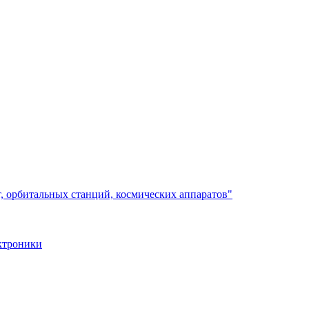
, орбитальных станций, космических аппаратов"
ктроники