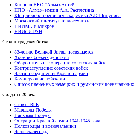
Концерн ВКО "Алмаз-Антей"
НПО «Алмаз» имени А.А. Расплетина
КБ приборостроения им. академика А.Г. Шипунова
Московский институт теплотехники
НИИМЭ и Микрон
НИИСИ РАН
Сталинградская битва
83-летию Великой битвы посвящается
Хроника боевых действий
Оборонительные операции советских войск
Контрнаступление советских войск
Части и соединения Красной армии
Командующие войсками
Список плененных немецких и румынских военачальник
Солдаты 20 века
Ставка ВГК
Маршалы Победы
Наркомы Победы
Операции Красной армии 1941-1945 года
Полководцы и военачальники
Человек-легенда