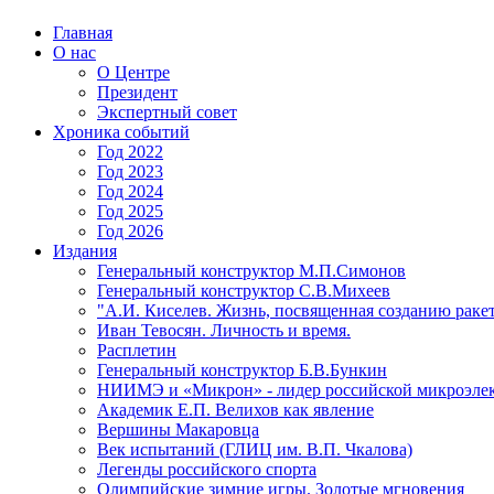
Главная
О нас
О Центре
Президент
Экспертный совет
Хроника событий
Год 2022
Год 2023
Год 2024
Год 2025
Год 2026
Издания
Генеральный конструктор М.П.Симонов
Генеральный конструктор С.В.Михеев
"А.И. Киселев. Жизнь, посвященная созданию ракет
Иван Тевосян. Личность и время.
Расплетин
Генеральный конструктор Б.В.Бункин
НИИМЭ и «Микрон» - лидер российской микроэле
Академик Е.П. Велихов как явление
Вершины Макаровца
Век испытаний (ГЛИЦ им. В.П. Чкалова)
Легенды российского спорта
Олимпийские зимние игры. Золотые мгновения