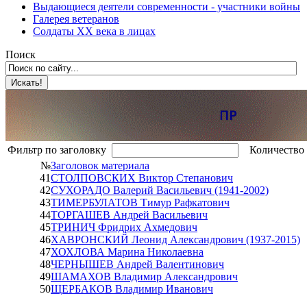
Выдающиеся деятели современности - участники войны
Галерея ветеранов
Солдаты XX века в лицах
Поиск
Фильтр по заголовку
Количество 
№
Заголовок материала
41
СТОЛПОВСКИХ Виктор Степанович
42
СУХОРАДО Валерий Васильевич (1941-2002)
43
ТИМЕРБУЛАТОВ Тимур Рафкатович
44
ТОРГАШЕВ Андрей Васильевич
45
ТРИНИЧ Фридрих Ахмедович
46
ХАВРОНСКИЙ Леонид Александрович (1937-2015)
47
ХОХЛОВА Марина Николаевна
48
ЧЕРНЫШЕВ Андрей Валентинович
49
ШАМАХОВ Владимир Александрович
50
ЩЕРБАКОВ Владимир Иванович