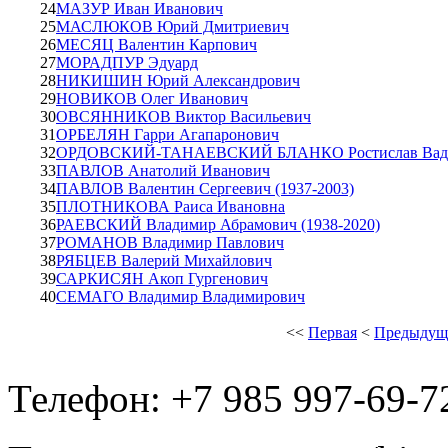
24
МАЗУР Иван Иванович
25
МАСЛЮКОВ Юрий Дмитриевич
26
МЕСЯЦ Валентин Карпович
27
МОРАДПУР Эдуард
28
НИКИШИН Юрий Александрович
29
НОВИКОВ Олег Иванович
30
ОВСЯННИКОВ Виктор Васильевич
31
ОРБЕЛЯН Гарри Агапаронович
32
ОРДОВСКИЙ-ТАНАЕВСКИЙ БЛАНКО Ростислав Вад
33
ПАВЛОВ Анатолий Иванович
34
ПАВЛОВ Валентин Сергеевич (1937-2003)
35
ПЛОТНИКОВА Раиса Ивановна
36
РАЕВСКИЙ Владимир Абрамович (1938-2020)
37
РОМАНОВ Владимир Павлович
38
РЯБЦЕВ Валерий Михайлович
39
САРКИСЯН Акоп Гургенович
40
СЕМАГО Владимир Владимирович
<<
Первая
<
Предыдущ
Телефон: +7 985 997-69-7