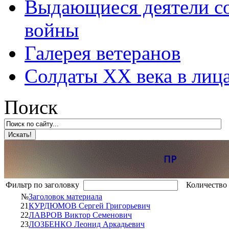
Выдающиеся деятели со
войны
Галерея ветеранов
Солдаты XX века в лиц
Поиск
Фильтр по заголовку
Количество 
№
Заголовок материала
21
КУРДЮМОВ Сергей Григорьевич
22
ЛАВРОВ Виктор Семенович
23
ЛОЗБЕНКО Леонид Аркадьевич