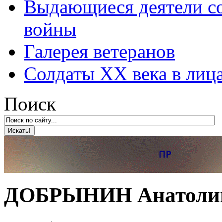
Выдающиеся деятели со
войны
Галерея ветеранов
Солдаты XX века в лиц
Поиск
ДОБРЫНИН Анатолий 