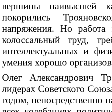
вершины наивысшей ка
покорились Трояновс
напряжения. Но работа
колоссальный труд, тр
интеллектуальных и физи
умения хорошо организова
Олег Александрович Тр
лидерах Советского Союза
годом, непосредственно н
всех колебаниях полити