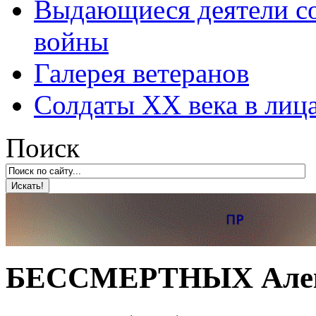
Выдающиеся деятели со
войны
Галерея ветеранов
Солдаты XX века в лиц
Поиск
БЕССМЕРТНЫХ Алекс