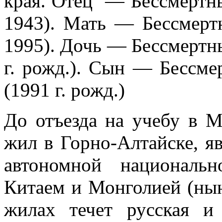
края. Отец — Бессмертн
1943). Мать — Бессмерт
1995). Дочь — Бессмертн
г. рожд.). Сын — Бессм
(1991 г. рожд.)
До отъезда на учебу в 
жил в Горно-Алтайске, я
автономной националь
Китаем и Монголией (нын
жилах течет русская и