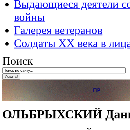
Выдающиеся деятели со
войны
Галерея ветеранов
Солдаты XX века в лиц
Поиск
ОЛЬБРЫХСКИЙ Дани