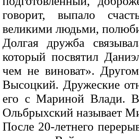
подготовленный, доброж
говорит, выпало счас
великими людьми, полюби
Долгая дружба связыва
который посвятил Даниэ
чем не виноват». Друго
Высоцкий. Дружеские от
его с Мариной Влади. В
Ольбрыхский называет М
После 20-летнего переры