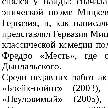
снялся у Вайды: сначал
эпической поэме Мицкев
Гервазия, и, как написал
представлял Гервазия Миц
классической комедии по
Фредро «Месть», где 
Дындальского.
Среди недавних работ ак
«Брейк-пойнт» (2003),
«Неуловимый» (2005),