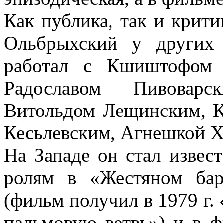
Как публика, так и крити
Ольбрыхский у других
работал с Кшиштофом 
Радославом Пивовар
Витольдом Лещинским, 
Кесьлевским, Агнешкой Х
На Западе он стал извес
ролям в «Жестяном ба
(фильм получил в 1979 г.
пальмовую ветвь») и в 