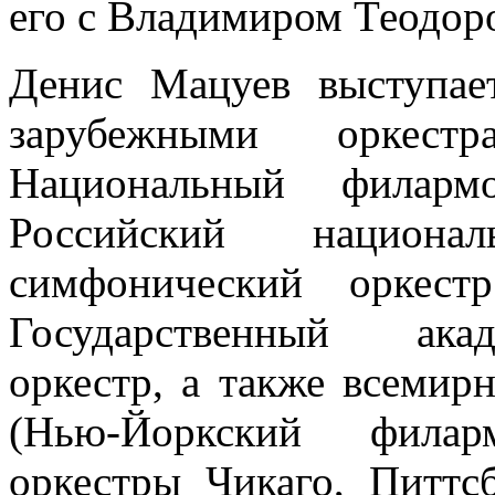
его с Владимиром Теодор
Денис Мацуев выступа
зарубежными оркес
Национальный филармо
Российский национа
симфонический оркест
Государственный ака
оркестр, а также всеми
(Нью-Йоркский филарм
оркестры Чикаго, Питтс