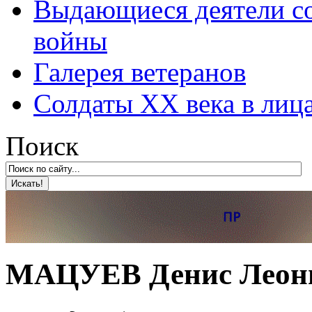
Выдающиеся деятели со
войны
Галерея ветеранов
Солдаты XX века в лиц
Поиск
МАЦУЕВ Денис Леон