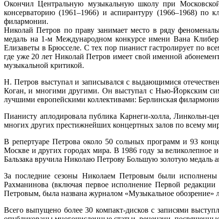
Окончил Центральную музыкальную школу при Московской к
консерваторию (1961–1966) и аспирантуру (1966–1968) по к
филармонии.
Николай Петров по праву занимает место в ряду феноменальн
медаль на 1-м Международном конкурсе имени Вана Клибер
Елизаветы в Брюсселе. С тех пор пианист гастролирует по все
где уже 20 лет Николай Петров имеет свой именной абонемен
музыкальной критикой.
Н. Петров выступал и записывался с выдающимися отечестве
Коган, и многими другими. Он выступал с Нью-Йоркским си
лучшими европейскими коллективами: Берлинская филармония
Пианисту аплодировала публика Карнеги-холла, Линкольн-цент
многих других престижнейших концертных залов по всему мир
В репертуаре Петрова около 50 сольных программ и 93 конц
Москве и других городах мира. В 1986 году за великолепное 
Бальзака вручила Николаю Петрову Большую золотую медаль а
За последние сезоны Николаем Петровым были исполнены в
Рахманинова (включая первое исполнение Первой редакции 4
Петровым, была названа журналом «Музыкальное обозрение» лу
Всего выпущено более 30 компакт-дисков с записями выступ
опубликованы многочисленные статьи, рецензии, посвященные 