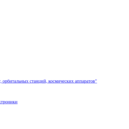
, орбитальных станций, космических аппаратов"
ктроники