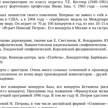
онсерватории по классу педагога Т.Е. Кестнер (1949–1961
лассу фортепиано профессора Якова Зака. С 1965 года – сол
ых пианистов своего поколения. Впервые он заявил о себе в 
на в США, а в 1964 году – серебряную медаль на Междунар
му миру. Он играет от 70 до 100 концертов в год, из них 10–15
т «Играет Николай Петров». Его концерты в Москве и на гастр
нными дирижерами, такими как Е. Светланов, К. Кондрашин, Ю.
мфоническим, Вашингтонским национальным симфоническим, Л
, Лондонский симфонический, Королевский филармонический, о
ра, Кеннеди-центра, зала «Плейель», Концертгебау, Барбикан-ц
у.
ерта с оркестром. Очень много сольных сочинений и произве
исполнение по всему миру произведений композиторов – друзей 
кадемии.
се клавирные концерты Баха, все концерты Бетховена (вкл
-го концерта). Программа под названием «Французская музыка
чшей программой 1996 года. В том же году Н. Петров удостоен
лений Н. Петрова, в том числе английской фирмой «Олимпия» 
творчеству пианиста, и интервью.