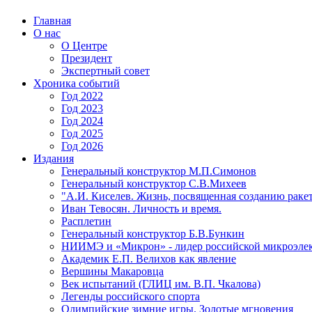
Главная
О нас
О Центре
Президент
Экспертный совет
Хроника событий
Год 2022
Год 2023
Год 2024
Год 2025
Год 2026
Издания
Генеральный конструктор М.П.Симонов
Генеральный конструктор С.В.Михеев
"А.И. Киселев. Жизнь, посвященная созданию ракет
Иван Тевосян. Личность и время.
Расплетин
Генеральный конструктор Б.В.Бункин
НИИМЭ и «Микрон» - лидер российской микроэле
Академик Е.П. Велихов как явление
Вершины Макаровца
Век испытаний (ГЛИЦ им. В.П. Чкалова)
Легенды российского спорта
Олимпийские зимние игры. Золотые мгновения