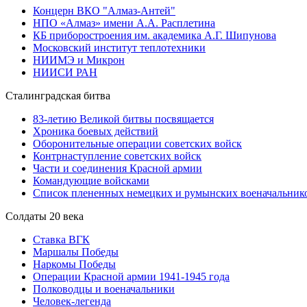
Концерн ВКО "Алмаз-Антей"
НПО «Алмаз» имени А.А. Расплетина
КБ приборостроения им. академика А.Г. Шипунова
Московский институт теплотехники
НИИМЭ и Микрон
НИИСИ РАН
Сталинградская битва
83-летию Великой битвы посвящается
Хроника боевых действий
Оборонительные операции советских войск
Контрнаступление советских войск
Части и соединения Красной армии
Командующие войсками
Список плененных немецких и румынских военачальник
Солдаты 20 века
Ставка ВГК
Маршалы Победы
Наркомы Победы
Операции Красной армии 1941-1945 года
Полководцы и военачальники
Человек-легенда