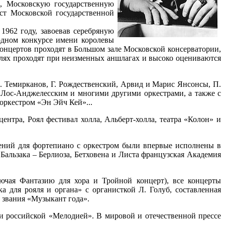
), Московскую государственную
ист Московской государственной
1962 году, завоевав серебряную
одном конкурсе имени королевы
 концертов проходят в Большом зале Московской консерватории,
олях проходят при неизменных аншлагах и высоко оцениваются
 Темирканов, Г. Рождественский, Арвид и Марис Янсонсы, П.
ос-Анджелесским и многими другими оркестрами, а также с
ркестром «Эн Эйч Кей»...
ентра, Роял фестивал холла, Альберт-холла, театра «Колон» и
дений для фортепиано с оркестром были впервые исполнены в
Бальзака – Берлиоза, Бетховена и Листа французская Академия
ючая Фантазию для хора и Тройной концерт), все концерты
 для рояля и органа» с органисткой Л. Голуб, составленная
 звания «Музыкант года».
и российской «Мелодией». В мировой и отечественной прессе