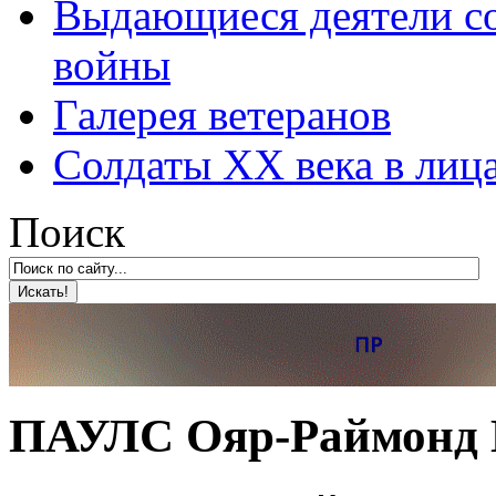
Выдающиеся деятели со
войны
Галерея ветеранов
Солдаты XX века в лиц
Поиск
ПАУЛС Ояр-Раймонд 