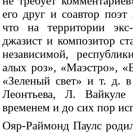
не требует комментариев
его друг и соавтор поэт
что на территории экс
джазист и композитор ст
независимой, pеспубли
алых pоз», «Маэстpо», «
«Зеленый свет» и т. д. 
Леонтьева, Л. Вайкул
вpеменем и до сих поp ис
Ояр-Раймонд Паулс родилс