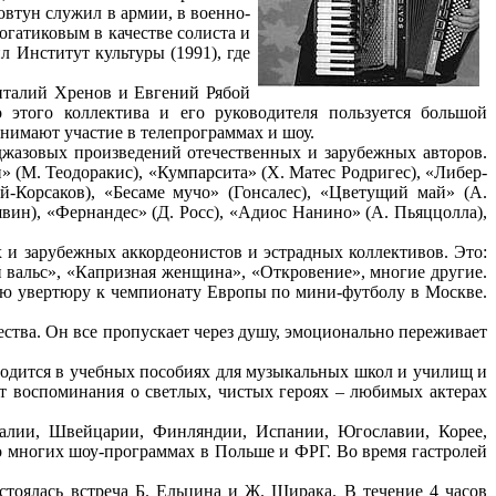
втун служил в армии, в военно-
гатиковым в качестве солиста и
 Институт культуры (1991), где
Виталий Хренов и Евгений Рябой
 этого коллектива и его руководителя пользуется большой
нимают участие в телепрограммах и шоу.
джазовых произведений отечественных и зарубежных авторов.
» (М. Теодоракис), «Кумпарсита» (Х. Матес Родригес), «Либер-
-Корсаков), «Бесаме мучо» (Гонсалес), «Цветущий май» (А.
ин), «Фернандес» (Д. Росс), «Адиос Нанино» (А. Пьяццолла),
 и зарубежных аккордеонистов и эстрадных коллективов. Это:
вальс», «Капризная женщина», «Откровение», многие другие.
ую увертюру к чемпионату Европы по мини-футболу в Москве.
ства. Он все пропускает через душу, эмоционально переживает
водится в учебных пособиях для музыкальных школ и училищ и
т воспоминания о светлых, чистых героях – любимых актерах
талии, Швейцарии, Финляндии, Испании, Югославии, Корее,
о многих шоу-программах в Польше и ФРГ. Во время гастролей
стоялась встреча Б. Ельцина и Ж. Ширака. В течение 4 часов