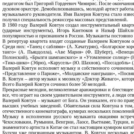
педагогом был Григорий Гордеевич Чимирис. После окончания
духовом оркестре. Демобилизовавшись, молодой артист работ
музыкального руководителя. Имя Валерия Ковтуна стало извес
получил специальность режиссера массовых представлений.
В 1980 году Валерий Ковтун создал инструментальный кварт
(ударные инструменты), Игорь Кантюков и Назыф Шайхлисл
популярностью и признанием в России. Музыканты постоянно 
В репертуар квартета входят созданные Валерием Ковтуном 
Среди них: «Танец с саблями» (А. Хачатурян), «Болгарское хо
танго» (А. Пьяццолла), «Аве Мария» (Ф. Шуберт), «Венеци
Полонский), «Брызги шампанского» и «Утомленное солнце» (Ю
«Тико-шико» (Эбрю), «Карусель» (Ю. Шахнов), «Поссадобль» (
Валерий Ковтун исполняет музыку и собственного сочинения.
«Представление о Париже», «Молдавские наигрыши», «Посвящ
В. Ковтун – автор музыки к мюзиклу «Доктор Живаго», кото
Всего Валерий Ковтун сочинил более 50 мелодий.
Прекрасные мелодии, великолепные аранжировки и блестящее и
все, что играет на своем удивительном инструменте, а люди о
Валерий Ковтун – музыкант от Бога. Он уникален, его по пр
высших учебных заведений. Обаятельная сила Ковтуна в том
отечественного кинематографа, кумирах нескольких поколений
Музыку в исполнении русского музыканта овациями встреч
Чехословакии, Румынии, Венгрии, Лаосе, Вьетнаме, Турции, 
знаменитого артиста в Китае он стал настоящим кумиром кит
Будучи уже признанным музыкантом, В. Ковтун несколько лет