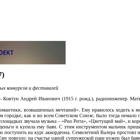
7)
ых конкурсов и фестивалей
– Ковтун Андрей Иванович (1915 г. рожд.), радиоинженер. Мат
омантики, возвышенных мечтаний». Ему нравилось ходить к мо
м городке, как и во всем Советском Союзе, было тогда немало 
площадках звучала музыка – «Рио Рита», «Цветущий май», и кор
деньги и купила ему баян. С этим инструментом мальчик приш
 поступить на курс аккордеона. Семилетний Валера простоял н
 Ему повезло: на счастье одной супружеской паре нужен был бая