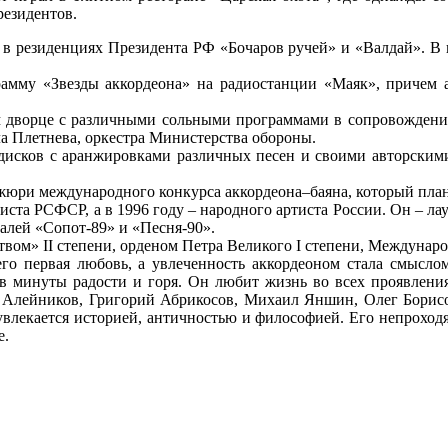
резидентов.
 в резиденциях Президента РФ «Бочаров ручей» и «Валдай». В 
рамму «Звезды аккордеона» на радиостанции «Маяк», причем а
м дворце с различными сольными программами в сопровождении 
а Плетнева, оркестра Министерства обороны.
 дисков с аранжировками различных песен и своими авторскими
а жюри международного конкурса аккордеона–баяна, который пла
иста РСФСР, а в 1996 году – народного артиста России. Он – ла
валей «Сопот-89» и «Песня-90».
твом» II степени, орденом Петра Великого I степени, Междунар
его первая любовь, а увлеченность аккордеоном стала смыслом
я в минуты радости и горя. Он любит жизнь во всех проявлени
р Алейников, Григорий Абрикосов, Михаил Яншин, Олег Борисо
влекается историей, античностью и философией. Его непроходя
е.