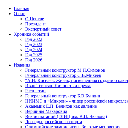
Главная
О нас
О Центре
Президент
Экспертный совет
Хроника событий
Год 2022
Год 2023
Год 2024
Год 2025
Год 2026
Издания
Генеральный конструктор М.П.Симонов
Генеральный конструктор С.В.Михеев
"А.И. Киселев. Жизнь, посвященная созданию ракет
Иван Тевосян. Личность и время.
Расплетин
Генеральный конструктор Б.В.Бункин
НИИМЭ и «Микрон» - лидер российской микроэле
Академик Е.П. Велихов как явление
Вершины Макаровца
Век испытаний (ГЛИЦ им. В.П. Чкалова)
Легенды российского спорта
Олимпийские зимние игры. Золотые мгновения