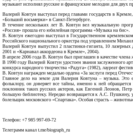
музыкант исполнял русские и французские мелодии для двух п
Валерий Ковтун выступал перед главами государств в Кремле,
«Большой восьмерки» в Санкт-Петербурге.
В течение нескольких лет В. Ковтун вел музыкальную прог
«Россия» прошла его юбилейная программа «Музыка на бис».
В. Ковтун ежегодно выступал в Государственном кремлевско
Российского национального оркестра под управлением Михаил
Валерий Ковтун выпустил 2 пластинки-гиганта, 10 лазерных
2001 и «Карнавал аккордеона в Кремле», 2004).
В апреле 2006 года В. Ковтун был приглашен в качестве член
В 1990 году Валерий Ковтун удостоен звания заслуженного арт
конкурса народного творчества «Радуга» (1982), лауреат фести
В. Ковтун награжден медалью ордена «За заслуги перед Отечес
Главное дело на земле для Валерия Ковтуна – музыка. Это 
фольклору, он доверяет все тайны, именно к ней обращаетс
поклонник таких русских актеров, как Евгений Леонов, Пет
большую библиотеку. Нередко возвращается к А.С. Пушкину, у
болельщик московского «Спартака». Особая страсть – животны
Телефон: +7 985 997-69-72
Телеграмм канал t.me/biograph_ru