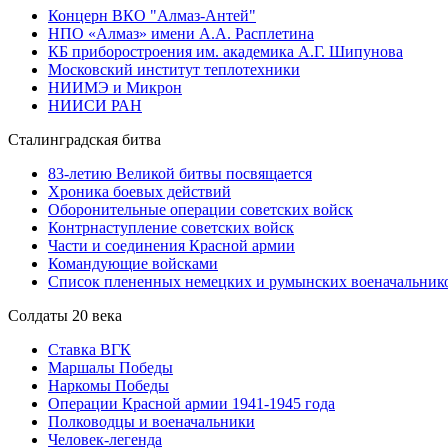
Концерн ВКО "Алмаз-Антей"
НПО «Алмаз» имени А.А. Расплетина
КБ приборостроения им. академика А.Г. Шипунова
Московский институт теплотехники
НИИМЭ и Микрон
НИИСИ РАН
Сталинградская битва
83-летию Великой битвы посвящается
Хроника боевых действий
Оборонительные операции советских войск
Контрнаступление советских войск
Части и соединения Красной армии
Командующие войсками
Список плененных немецких и румынских военачальник
Солдаты 20 века
Ставка ВГК
Маршалы Победы
Наркомы Победы
Операции Красной армии 1941-1945 года
Полководцы и военачальники
Человек-легенда