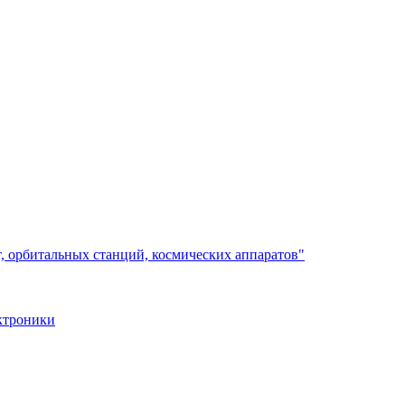
, орбитальных станций, космических аппаратов"
ктроники