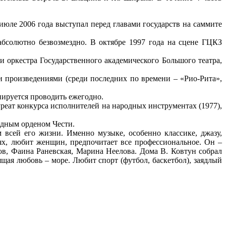
июле 2006 года выступал перед главами государств на саммите
бсолютно безвозмездно. В октябре 1997 года на сцене ГЦКЗ
оркестра Государственного академического Большого театра,
 произведениями (среди последних по времени – «Рио-Рита»,
нируется проводить ежегодно.
уреат конкурса исполнителей на народных инструментах (1977),
одным орденом Чести.
 всей его жизни. Именно музыке, особенно классике, джазу,
ях, любит женщин, предпочитает все профессиональное. Он –
в, Фаина Раневская, Марина Неелова. Дома В. Ковтун собрал
щая любовь – море. Любит спорт (футбол, баскетбол), заядлый