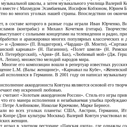
 музыкальной школы, а затем музыкального училища Валерий Ко
ал вместе с Махмудом Эсамбаевым, Иосифом Кобзоном, Юрием Бо
тно во многих уголках нашей страны. Впоследствии он окончил
ет, в составе которого в разные годы играли Иван Юрченко, 
амов (контрабас) и Михаил Кочетков (гитара). Творчество
выступают с сольными концертами на телевидении и радио, при
обработки и аранжировки многих популярных классических и 
ро» и «Домино» (П. Владигеров), «Чардаш» (В. Монти), «Сиртаки
анский карнавал» (Н. Паганини), «Полет шмеля» (Н. Римский
. Петербургский), «Ария» (И. Бах), «Любимый мой» (Дж. Гершв
А. Лепин), множество мелодий народов мира.
 Многие его композиции вошли в репертуар известных русских
ение L.M. (Вальс женщине)», «Карнавал на Кубе», «Женевский 
рый исполнялся в Германии. В 2001 году он написал музыкальн
сполнение аккордеониста Ковтуна являются основой его творче
твечают ему искренней любовью.
аву считают «Золотым аккордеоном России». Стиль его игры при
, что его манера исполнения и незабываемая улыбка пробуждаю
: Петре Алейникове, Николае Крючкове, Марке Бернесе.
али во всех уголках планеты: США, Австрии, Германии, И
на Кипре (Дни культуры Москвы). Валерий Ковтун участвовал в
айских женщин.
 играл в элитном ресторане «Царская охота», где однажды со