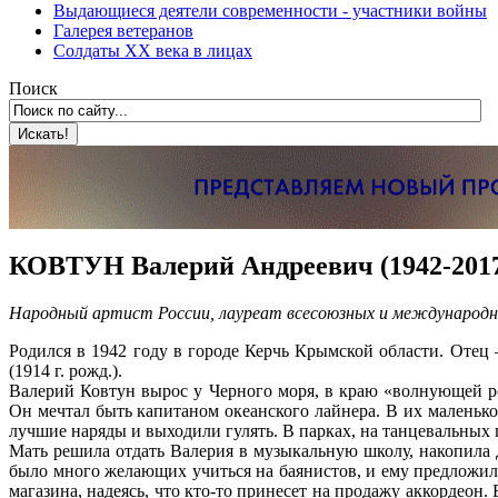
Выдающиеся деятели современности - участники войны
Галерея ветеранов
Солдаты XX века в лицах
Поиск
КОВТУН Валерий Андреевич (1942-201
Народный артист России, лауреат всесоюзных и международн
Родился в 1942 году в городе Керчь Крымской области. Отец 
(1914 г. рожд.).
Валерий Ковтун вырос у Черного моря, в краю «волнующей р
Он мечтал быть капитаном океанского лайнера. В их маленько
лучшие наряды и выходили гулять. В парках, на танцевальных 
Мать решила отдать Валерия в музыкальную школу, накопила 
было много желающих учиться на баянистов, и ему предложили
магазина, надеясь, что кто-то принесет на продажу аккордеон.