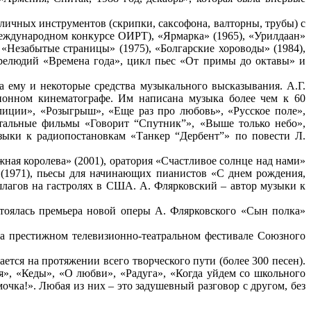
личных инструментов (скрипки, саксофона, валторны, трубы) с
 Международном конкурсе ОИРТ), «Ярмарка» (1965), «Урилдаан»
«Незабытые страницы» (1975), «Болгарские хороводы» (1984),
 прелюдий «Времена года», цикл пьес «От примы до октавы» и
ла ему и некоторые средства музыкального высказывания. А.Г.
ционном кинематографе. Им написана музыка более чем к 60
лиции», «Розыгрыш», «Еще раз про любовь», «Русское поле»,
нтальные фильмы «Говорит “Спутник”», «Выше только небо»,
зыки к радиопостановкам «Танкер “Дербент”» по повести Л.
жная королева» (2001), оратория «Счастливое солнце над нами»
» (1971), пьесы для начинающих пианистов «С днем рождения,
шлагов на гастролях в США. А. Флярковский – автор музыки к
стоялась премьера новой оперы А. Флярковского «Сын полка»
на престижном телевизионно-театральном фестивале Союзного
тся на протяжении всего творческого пути (более 300 песен).
ия», «Кеды», «О любви», «Радуга», «Когда уйдем со школьного
очка!». Любая из них – это задушевный разговор с другом, без