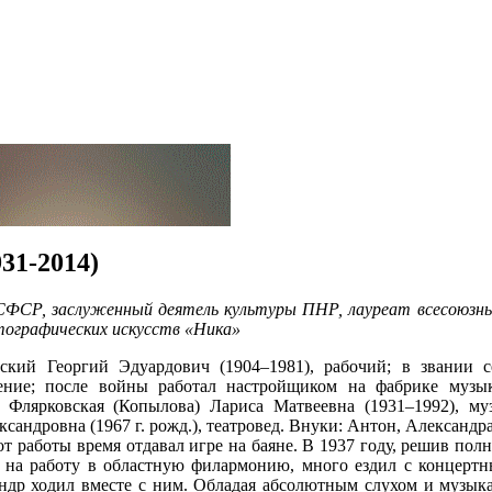
31-2014)
ФСР, заслуженный деятель культуры ПНР, лауреат всесоюзны
тографических искусств «Ника»
кий Георгий Эдуардович (1904–1981), рабочий; в звании с
ение; после войны работал настройщиком на фабрике музы
 Флярковская (Копылова) Лариса Матвеевна (1931–1992), му
сандровна (1967 г. рожд.), театровед. Внуки: Антон, Александра
т работы время отдавал игре на баяне. В 1937 году, решив по
л на работу в областную филармонию, много ездил с концерт
андр ходил вместе с ним. Обладая абсолютным слухом и музык