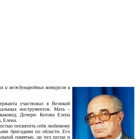
х и международных конкурсов и
ержанта участвовал в Великой
кальных инструментов. Мать –
зыковед. Дочери: Котова Елена
, Елена.
лностью посвятить себя любимому
ными бригадами по области. Его
альной памятью, он пел песни и