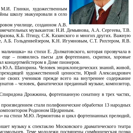
 М.И. Глинки, художественным
йны школу эвакуировали в село
оровом училище, созданном А.В.
мечательных музыкантов: Н.И. Демьянова, А.А. Сергеева, Т.В.
бразова, К.Б. Птицу, С.К. Казанского и многих других. Важную
А.Б. Гольденвейзером, К.Н. Игумновым, С.Т. Рихтером, Я.В.
альчишка» на стихи Е. Долматовского, которая прозвучала в
 еще – появились пьесы для фортепиано, скрипки, хоровые
ал концертмейстером в Доме пионеров.
ра Ю.А. Шапорина. Человек энциклопедических знаний, живой,
епреходящей художественной ценности, Юрий Александрович
ие своих учеников прежде всего на внутреннее содержание
натов – человек, фанатически преданный музыке, композитор,
 Спиридона Дрожжина, фортепианную сонатину в трех частях,
о произведением стали полифонические обработки 13 народных
ым композитором Родионом Щедриным.
ва» на стихи М.Ю. Лермонтова и цикл фортепианных прелюдий,
пишет музыку к спектаклю Московского драматического театра
омсомольцев. Теме молодежи посвящены симфоническая поэма