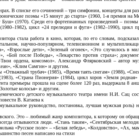
рах. В списке его сочинений – три симфонии, концерты для раз
мфонические поэмы «15 минут до старта» (1960, 1-я премия на
ст Буш» (1970). Среди его фортепианных произведений – поэмы 
а (1980–1982), цикл «24 прелюдии и фуги» (1982–1990), цикл
итора стала работа в кино, которая, по его словам, подсказа
нтальном, научно-популярном, телевизионном и мультиплика
», «Взрослые дети», «Зеленый огонек», «Это случилось в ми
”», «Бой после Победы», «Лекарство против страха»; докуме
«Твои ордена, комсомол». Александр Флярковский – автор му
кеан», «Клим Самгин» и другим.
 «Отважный трубач» (1985), «Время таять снегам» (1988), «Сне
 (1983), «Страна Пионерия» (1984), цикл хоров «Земля родная
мента премьеры прошла на сцене более 120 раз, выдержала 8 ан
Золотые колосья» и другим.
адемического детского музыкального театра имени Н.И. Сац со
повести В. Катаева к
(музыкальное руководство, постановка, лучшая мужская роль) 
кого. Это – любимый жанр композитора, к которому он обращае
 всегда отзываются люди. «Стань таким», «Сентябрьская мелод
фильма «Русское поле» – «Белая лебедь», «Колдовство», «Ах, мам
льшинство песен написано на стихи