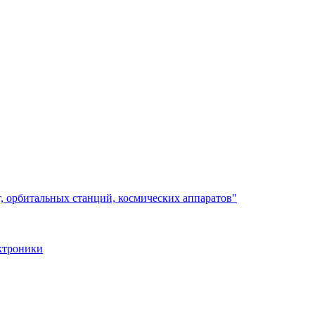
, орбитальных станций, космических аппаратов"
ктроники