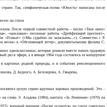
стране. Так, симфоническая поэма «Юность» написана после
есен: на стихи
нским. После первой совместной работы – песни «Твое окно»
тья», «цикловые» песенные работы «Дрейфующий проспект»,
и «Плакат» («Мы судьбою не заласканы...»). Совместно с Р.
не весна» к «Обгоняющей ветер», документальному фильму С.
шних одноклассниках, которые решили вместе начать трудовую
ый раз в эфире, а в январе 1964 года состоялось ее концертное
 в картинах родной природы, и в событиях революционного
инова, Д. Бедного, А. Белозерова, А. Гмырева,
 посвятил целую серию крупных хоровых произведений. Это –
на слова Э. Асадова (1984), кантата «За Лениным» (1970) на
(1957), военный реквием «Песни остаются» на стихи советских