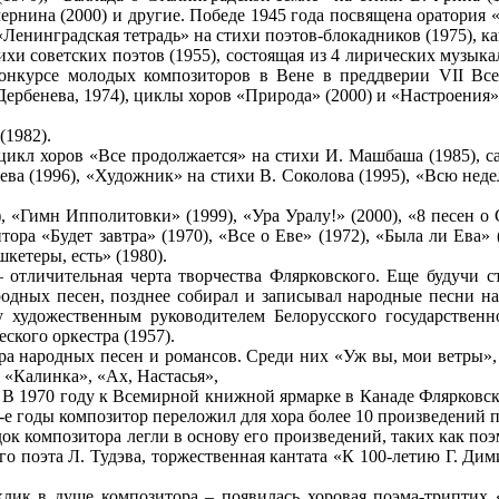
ернина (2000) и другие. Победе 1945 года посвящена оратория «
енинградская тетрадь» на стихи поэтов-блокадников (1975), кан
хи советских поэтов (1955), состоящая из 4 лирических музыка
онкурсе молодых композиторов в Вене в преддверии VII Все
 Дербенева, 1974), циклы хоров «Природа» (2000) и «Настроения»
(1982).
кл хоров «Все продолжается» на стихи И. Машбаша (1985), сат
ва (1996), «Художник» на стихи В. Соколова (1995), «Всю неде
, «Гимн Ипполитовки» (1999), «Ура Уралу!» (2000), «8 песен о 
ра «Будет завтра» (1970), «Все о Еве» (1972), «Была ли Ева» 
кетеры, есть» (1980).
– отличительная черта творчества Флярковского. Еще будучи с
родных песен, позднее собирал и записывал народные песни на 
 художественным руководителем Белорусского государственн
ского оркестра (1957).
а народных песен и романсов. Среди них «Уж вы, мои ветры», 
, «Калинка», «Ах, Настасья»,
. В 1970 году к Всемирной книжной ярмарке в Канаде Флярковс
-е годы композитор переложил для хора более 10 произведений 
к композитора легли в основу его произведений, таких как поэ
ого поэта Л. Тудэва, торжественная кантата «К 100-летию Г. Дим
ик в душе композитора – появилась хоровая поэма-триптих «