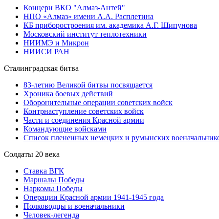
Концерн ВКО "Алмаз-Антей"
НПО «Алмаз» имени А.А. Расплетина
КБ приборостроения им. академика А.Г. Шипунова
Московский институт теплотехники
НИИМЭ и Микрон
НИИСИ РАН
Сталинградская битва
83-летию Великой битвы посвящается
Хроника боевых действий
Оборонительные операции советских войск
Контрнаступление советских войск
Части и соединения Красной армии
Командующие войсками
Список плененных немецких и румынских военачальник
Солдаты 20 века
Ставка ВГК
Маршалы Победы
Наркомы Победы
Операции Красной армии 1941-1945 года
Полководцы и военачальники
Человек-легенда