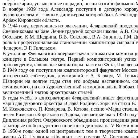
оперные арии, услышанные по радио, песни из кинофильмов. М
В ноябре 1939 года Александр поступил в детскую хоров
руководителем и главным дирижером которой был Александр
Арбаж Кировской области.
В 1944 году, вернувшись из эвакуации, Флярковский продол
Свешниковым на базе Ленинградской хоровой школы. А.В. Свеш
Оболадзе, К.М. Щедрина, В.В. Соколова, В.А. Зиринга, Г.М. Д
роль в профессиональном становлении композитора сыграли 
Флиером, Э.Г. Гилельсом.
В училище Флярковский впервые начал заниматься композици
концерте в Большом театре. Первый композиторский успех
произведения, вокальные миниатюры на стихи Фета, Плещеева,
В 1949 году он поступил на композиторский факультет Моско
интересный собеседник, друживший с А. Блоком, М. Горьк
Шапорин на долгие годы стал его добрым наставником, со
сочиняемого, на его художественный и эмоциональный образ.
великолепный знаток оркестровых стилей.
В годы учебы в консерватории Флярковский пишет фортепиан
марш для духового оркестра «Слава Родине», хоры на стихи В. 
М. Исаковского, П. Комарова, В. Котова, песню «Марш сталь
песен Римского-Корсакова и Лядова, сделанные им в 1950 го
Дипломная работа Флярковского объединила произведения раз
за которые он был удостоен почетного диплома на V Всемирно
В 1950-е годы одной из центральных тем в творчестве компо
имени А.С. Пушкина «Двадцать лет спустя» М. Светлова – 