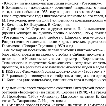
«Юность», музыкально-литературный монолог «Ровеснику».
В большинстве «молодежных» сочинений Флярковского нашли
того, как он побывал в 1955 году на целинных землях Алтая.
Еще в студенческие годы Флярковским написано много хоров, 
М. Голубковой, получивший 1-ю премию на консерваторском ко
Н. Коченова, Ю. Полухина, В. Семернина,
Л. Дербенева, М. Сергеева и других поэтов. Но большинств
(премия конкурса на лучшую песню о Москве, 1955) появил
«Ровеснику», «Здравствуй, любовь». Широкую популярность 
Рождественским написаны песни к драматическим радиопоста
Герасимова «Говорит Спутник» (1959) и т.д.
Теме молодежи посвящены первая симфония Флярковского – «Р
биографию: поехать на далекую стройку в Сибирь, проложить та
исполнение в Колонном зале, затем – премьера в Воронежском 
Тема юности в творчестве Флярковского неотделима от тем
прошлого, и в рассказах о беззаветном мужестве людей в годы 
В 1955 году Флярковский создал хоровую сюиту «1905 год» в 7
Я. Бердникова) и явившуюся своеобразным этюдом к его орато
Н. Коченова (для солиста-баса, смешанного хора и симфоническ
В дальнейшем своем творчестве событиям Октябрьской револ
оратории «Бессмертие» на стихи М. Сергеева (1970), «На граж
А. Прокофьева (1976), «Александр Матросов» на стихи Е. Ев
стихи В. Татаринова, С. Наровчатова и
Я. Смелякова, хоровая поэма «Клятва» на стихи Р. Гамзатова