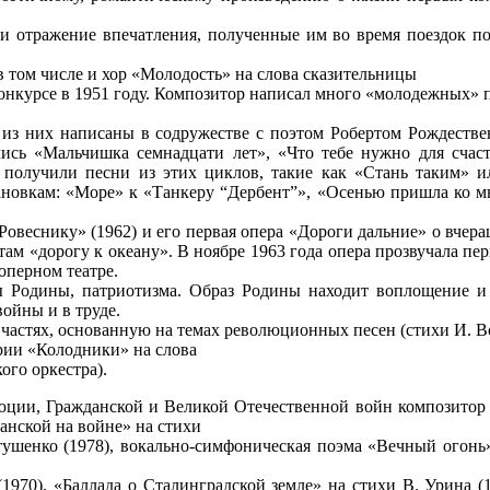
 отражение впечатления, полученные им во время поездок по 
в том числе и хор «Молодость» на слова сказительницы
нкурсе в 1951 году. Композитор написал много «молодежных» п
о из них написаны в содружестве с поэтом Робертом Рождестве
ись «Мальчишка семнадцати лет», «Что тебе нужно для счас
получили песни из этих циклов, такие как «Стань таким» ил
новкам: «Море» к «Танкеру “Дербент”», «Осенью пришла ко м
овеснику» (1962) и его первая опера «Дороги дальние» о вчера
м «дорогу к океану». В ноябре 1963 года опера прозвучала перв
оперном театре.
ы Родины, патриотизма. Образ Родины находит воплощение и
войны и в труде.
 частях, основанную на темах революционных песен (стихи И. Во
рии «Колодники» на слова
ого оркестра).
юции, Гражданской и Великой Отечественной войн композитор
данской на войне» на стихи
тушенко (1978), вокально-симфоническая поэма «Вечный огонь» 
 (1970), «Баллада о Сталинградской земле» на стихи В. Урина 