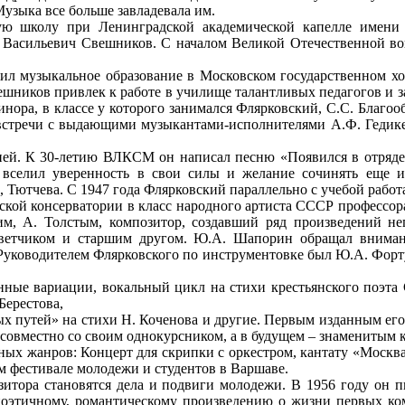
узыка все больше завладевала им.
ую школу при Ленинградской академической капелле имени
 Васильевич Свешников. С началом Великой Отечественной во
жил музыкальное образование в Московском государственном х
ников привлек к работе в училище талантливых педагогов и за
инора, в классе у которого занимался Флярковский, С.С. Благоо
встречи с выдающими музыкантами-исполнителями А.Ф. Гедике, 
ей. К 30-летию ВЛКСМ он написал песню «Появился в отряде м
 вселил уверенность в свои силы и желание сочинять еще и
 Тютчева. С 1947 года Флярковский параллельно с учебой работ
вской консерватории в класс народного артиста СССР профессо
им, А. Толстым, композитор, создавший ряд произведений н
ветчиком и старшим другом. Ю.А. Шапорин обращал вниман
 Руководителем Флярковского по инструментовке был Ю.А. Форту
ные вариации, вокальный цикл на стихи крестьянского поэта
Берестова,
ных путей» на стихи Н. Коченова и другие. Первым изданным ег
ду совместно со своим однокурсником, а в будущем – знаменит
ных жанров: Концерт для скрипки с оркестром, кантату «Моск
м фестивале молодежи и студентов в Варшаве.
зитора становятся дела и подвиги молодежи. В 1956 году он 
поэтичному, романтическому произведению о жизни первых к