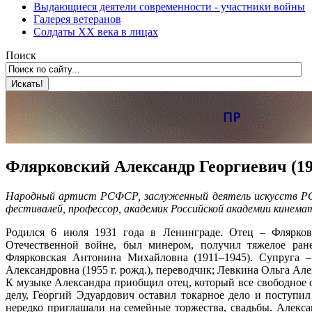
Выдающиеся деятели современности - участники войны
Галерея ветеранов
Солдаты XX века в лицах
Поиск
Флярковский Александр Георгиевич (19
Народный артист РСФСР, заслуженный деятель искусств РС
фестивалей, профессор, академик Российской академии кинема
Родился 6 июля 1931 года в Ленинграде. Отец – Флярковс
Отечественной войне, был минером, получил тяжелое ран
Флярковская Антонина Михайловна (1911–1945). Супруга –
Александровна (1955 г. рожд.), переводчик; Левкина Ольга Алек
К музыке Александра приобщил отец, который все свободное о
делу, Георгий Эдуардович оставил токарное дело и поступи
нередко приглашали на семейные торжества, свадьбы. Алекс