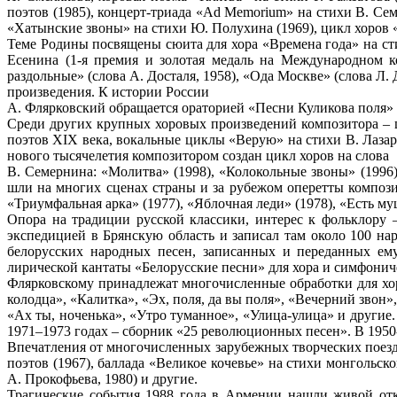
поэтов (1985), концерт-триада «Ad Memorium» на стихи В. Сем
«Хатынские звоны» на стихи Ю. Полухина (1969), цикл хоров «Л
Теме Родины посвящены сюита для хора «Времена года» на сти
Есенина (1-я премия и золотая медаль на Международном к
раздольные» (слова А. Досталя, 1958), «Ода Москве» (слова Л.
произведения. К истории России
А. Флярковский обращается ораторией «Песни Куликова поля» 
Среди других крупных хоровых произведений композитора – ци
поэтов XIX века, вокальные циклы «Верую» на стихи В. Лазаре
нового тысячелетия композитором создан цикл хоров на слова
В. Семернина: «Молитва» (1998), «Колокольные звоны» (1996)
шли на многих сценах страны и за рубежом оперетты композито
«Триумфальная арка» (1977), «Яблочная леди» (1978), «Есть муш
Опора на традиции русской классики, интерес к фольклору 
экспедицией в Брянскую область и записал там около 100 на
белорусских народных песен, записанных и переданных ему
лирической кантаты «Белорусские песни» для хора и симфониче
Флярковскому принадлежат многочисленные обработки для хор
колодца», «Калитка», «Эх, поля, да вы поля», «Вечерний звон»
«Ах ты, ноченька», «Утро туманное», «Улица-улица» и другие
1971–1973 годах – сборник «25 революционных песен». В 1950
Впечатления от многочисленных зарубежных творческих поездо
поэтов (1967), баллада «Великое кочевье» на стихи монгольск
А. Прокофьева, 1980) и другие.
Трагические события 1988 года в Армении нашли живой откл