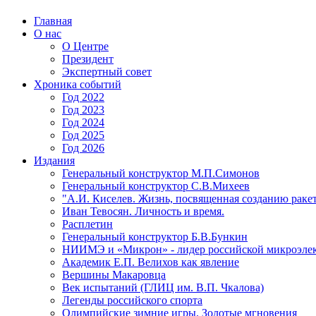
Главная
О нас
О Центре
Президент
Экспертный совет
Хроника событий
Год 2022
Год 2023
Год 2024
Год 2025
Год 2026
Издания
Генеральный конструктор М.П.Симонов
Генеральный конструктор С.В.Михеев
"А.И. Киселев. Жизнь, посвященная созданию ракет
Иван Тевосян. Личность и время.
Расплетин
Генеральный конструктор Б.В.Бункин
НИИМЭ и «Микрон» - лидер российской микроэле
Академик Е.П. Велихов как явление
Вершины Макаровца
Век испытаний (ГЛИЦ им. В.П. Чкалова)
Легенды российского спорта
Олимпийские зимние игры. Золотые мгновения