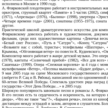
исполнена в Москве в 1990 году.
А. Флярковский плодотворно работает в инструментальных жан
оркестром, струнный квартет «Памяти» в 5 частях (2002), си
(1971), «Апрельцы» (1976), «Былина» (1998), увертюра «Эрн
«Четыре времени года» (2001), сонатины (1955–1975), сонат
другие.
Практической школой драматургического искусства для композ
Флярковскому довелось работать в художественном, докуме
фильмам, среди них художественные картины «Девичья весна
«Белый снег России», «Путь в “Сатурн”», «Конец “Сатурна
«Возьмите нас с собой, туристы»; телефильмы «Шахтеры», 
Крымова, «Обгоняющая ветер» по повести К. Кудиевского, «О
Композитор много работает в жанре детской музыки. Это оперы
(1978), кантаты «Солнечный прибой» (1982), «Все для всех»
Сашенька» (1999). Опера «Снежная королева» за 4 года с мо
мультфильмам «Ветер», «Песенка мышонка», «Будьте добры», «
9 мая 2005 года на сцене Московского государственного ак
(либретто Р. Сац и В. Рябова), написанной им по одноименной 
60-летию Великой Победы. Спектакль удостоен ряда наград 
государства «Этот День Победы…» в 2005 году.
Широкую популярность завоевали песни и романсы А. Флярковс
В его песнях есть та сердечность и искренность, на которую
двора», «Что же такое “мы”?», «Барыня речка», песни из кино
дистанции между эстрадой и залом, автором и слушателем. Бо
Р. Рождественского, Л. Дербенева, В. Семернина.