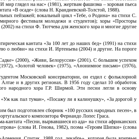
И мир глядел на нас» (1981), жертвам фашизма – хоровая пьеса
тата «В осаде» (слова Н. Крандиевской-Толстой, 1988).
льных пейзажей; вокальный цикл «Тебе, о Родина» на стихи С.
мирного фестиваля молодежи и студентов); хоры «Просторы
 (2002) на стихи Ф. Тютчева для женского хора и многие другие
ирическая кантата «За 100 лет до наших бед» (1991) на стихи
лю о любви» на стихи И. Иртеньева (2004) и другие. На пороге
Садке» (2000), «Живи, Белоруссия» (2001). С большим успехом
(1972), «Золотой человек» (1975), «Анонимное письмо» (1976),
тудентом Московской консерватории, он ездил с фольклорной
Алтае и в других регионах. В 1956 году сделал 10 обработок
ого народного хора Г.Р. Ширмой. Эти песни легли в основу
«Уж как пал туман», «Посажу ли я калинушку», «За дорогой у
ким был подготовлен сборник «100 русских народных песен», в
португальского композитора Фернандо Лопес Граса.
ма-кантата «Песни, вырвавшиеся из ада» на стихи африканских
итрова» (слова И. Генова, 1982), поэма «Героям Шипки» (слова
Армения, Спитак, 1988 год, декабрь», которая была впервые