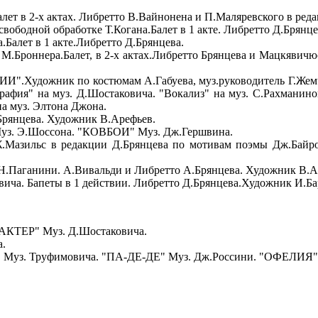
т в 2-х актах. Либретто В.Вайнонена и П.Маляревского в реда
свободной обработке Т.Когана.Балет в 1 акте. Либретто Д.Брян
алет в 1 акте.Либретто Д.Брянцева.
роннера.Балет, в 2-х актах.Либретто Брянцева и Мацкявичюс
Художник по костюмам А.Габуева, муз.руководитель Г.Жемчу
афия" на муз. Д.Шостаковича. "Вокализ" на муз. С.Рахманинов
на муз. Элтона Джона.
 Брянцева. Художник В.Арефьев.
з. Э.Шоссона. "КОВБОИ" Муз. Дж.Гершвина.
.Мазильс в редакции Д.Брянцева по мотивам поэмы Дж.Байро
аганини. А.Вивальди и Либретто А.Брянцева. Художник В.А
ича. Бапеты в 1 действии. Либретто Д.Брянцева.Художник И.Ба
КТЕР" Муз. Д.Шостаковича.
.
Муз. Труфимовича. "ПА-ДЕ-ДЕ" Муз. Дж.Россини. "ОФЕЛИЯ" 