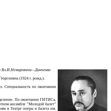
 и Вл.И.Немировича—Данченко
еоргиевна (1924 г. рожд.).
ил. Специальность по окончании
отделение. По окончании ГИТИСа,
ертном ансамбле "Молодой балет"
иям в Театре оперы и балета им.