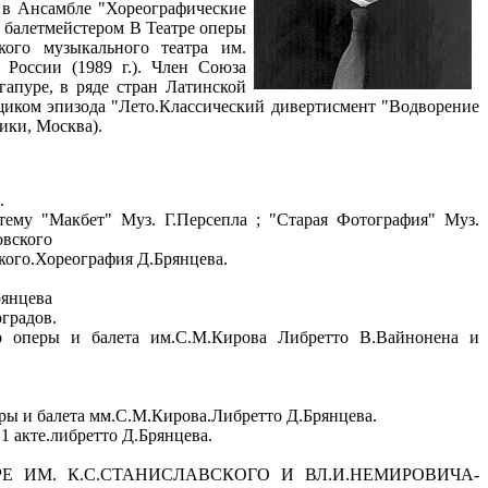
, в Ансамбле "Хореографические
л балетмейстером В Театре оперы
ого музыкального театра им.
России (1989 г.). Член Союза
нгапуре, в ряде стран Латинской
щиком эпизода "Лето.Классический дивертисмент "Водворение
ики, Москва).
.
тему "Макбет" Муз. Г.Персепла ; "Старая Фотография" Муз.
овского
кого.Хореография Д.Брянцева.
рянцева
градов.
р оперы и балета им.С.М.Кирова Либретто В.Вайнонена и
ы и балета мм.С.М.Кирова.Либретто Д.Брянцева.
акте.либретто Д.Брянцева.
ИМ. К.С.СТАНИСЛАВСКОГО И ВЛ.И.НЕМИРОВИЧА-