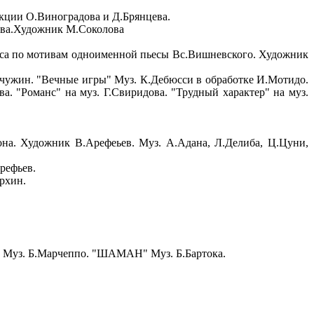
кции О.Виноградова и Д.Брянцева.
цева.Художник М.Соколова
а по мотивам одноименной пьесы Вс.Вишневского. Художник
жин. "Вечные игры" Муз. К.Дебюсси в обработке И.Мотидо.
а. "Романс" на муз. Г.Свиридова. "Трудный характер" на муз.
на. Художник В.Арефеьев. Муз. А.Адана, Л.Делиба, Ц.Цуни,
рефьев.
рхин.
Муз. Б.Марчеппо. "ШАМАН" Муз. Б.Бартока.