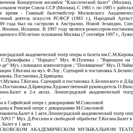
ственном Концертном ансамбле "Классический балет" (Москва)
льшом театре Союза ССР (Москва). С 1981 г. по 1985 г. работа
е время - Главный балетмейстер Московского Академическ
нный деятель искусств РСФСР (1983 г.), Народный Артист 
 1969 года был на гастролях в Австралии, Новой Зеландии, Си
, Японии, Испании. В 1997 году являлся режиссером-постанов
щенного 850-летию основания Москвы (7 сентября 1997 г., Лужн
адский академический театр оперы и балета им.С.М.Кирова
 С.Прокофьева ; "Нарцисс" Муз. Ф.Пуленка ; "Вариации на 
е-де" Муз. словацких композиторов ; "Посвящение" Муз. П.Чайк
ации Т.Когана на муз. Ф.Лоу , Сценарий и постановка А.Белинс
кова. Постановка Д.Брянцева.
.Музыка Т.Когана. Сценарий и постановка А.Белинского и Д.Б
.Постановка Д.Брянцева.Художественный руководитель О.Вино
на.Балет в 2-х актах. Ленинградский академический теат
.
 в Софийской опере с декорациями М.Соколовой
ева в Римской опере с декорациями М.Соколовой
ича.Балет в 1 акте.Ленинградский академический театр опер
 Муз. Д.Россини в свободной обработке Т.Когана.Балет в 1 
Балет в 1 акте.
СКОВСКОМ АКАДЕМИЧЕСКОМ МУЗЫКАЛЬНОМ ТЕАТРЕ 