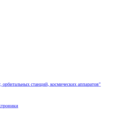
, орбитальных станций, космических аппаратов"
ктроники