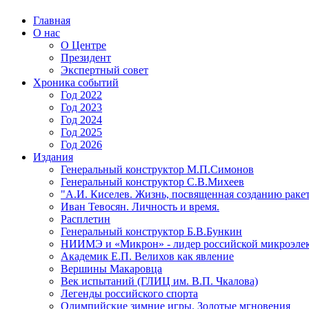
Главная
О нас
О Центре
Президент
Экспертный совет
Хроника событий
Год 2022
Год 2023
Год 2024
Год 2025
Год 2026
Издания
Генеральный конструктор М.П.Симонов
Генеральный конструктор С.В.Михеев
"А.И. Киселев. Жизнь, посвященная созданию ракет
Иван Тевосян. Личность и время.
Расплетин
Генеральный конструктор Б.В.Бункин
НИИМЭ и «Микрон» - лидер российской микроэле
Академик Е.П. Велихов как явление
Вершины Макаровца
Век испытаний (ГЛИЦ им. В.П. Чкалова)
Легенды российского спорта
Олимпийские зимние игры. Золотые мгновения