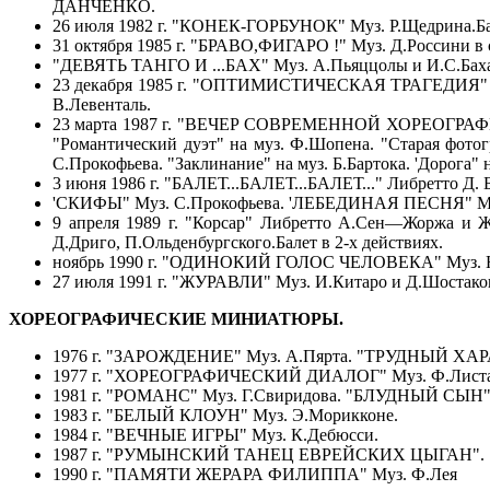
ДАНЧЕНКО.
26 июля 1982 г. "КОНЕК-ГОРБУНОК" Муз. Р.Щедрина.Бале
31 октября 1985 г. "БРАВО,ФИГАРО !" Муз. Д.Россини в 
"ДЕВЯТЬ ТАНГО И ...БАХ" Муз. А.Пьяццолы и И.С.Баха.Б
23 декабря 1985 г. "ОПТИМИСТИЧЕСКАЯ ТРАГЕДИЯ" М.Б
В.Левенталь.
23 марта 1987 г. "ВЕЧЕР СОВРЕМЕННОЙ ХОРЕОГРАФИИ".
"Романтический дуэт" на муз. Ф.Шопена. "Старая фотогр
С.Прокофьева. "Заклинание" на муз. Б.Бартока. 'Дорога" 
3 июня 1986 г. "БАЛЕТ...БАЛЕТ...БАЛЕТ..." Либретто Д.
'СКИФЫ" Муз. С.Прокофьева. 'ЛЕБЕДИНАЯ ПЕСНЯ" Му
9 апреля 1989 г. "Корсар" Либретто А.Сен—Жоржа и Ж
Д.Дриго, П.Ольденбургского.Балет в 2-х действиях.
ноябрь 1990 г. "ОДИНОКИЙ ГОЛОС ЧЕЛОВЕКА" Муз. Н.П
27 июля 1991 г. "ЖУРАВЛИ" Муз. И.Китаро и Д.Шостаков
ХОРЕОГРАФИЧЕСКИЕ МИНИАТЮРЫ.
1976 г. "ЗАРОЖДЕНИЕ" Муз. А.Пярта. "ТРУДНЫЙ ХАРА
1977 г. "ХОРЕОГРАФИЧЕСКИЙ ДИАЛОГ" Муз. Ф.Листа
1981 г. "РОМАНС" Муз. Г.Свиридова. "БЛУДНЫЙ СЫН" 
1983 г. "БЕЛЫЙ КЛОУН" Муз. Э.Морикконе.
1984 г. "ВЕЧНЫЕ ИГРЫ" Муз. К.Дебюсси.
1987 г. "РУМЫНСКИЙ ТАНЕЦ ЕВРЕЙСКИХ ЦЫГАН".
1990 г. "ПАМЯТИ ЖЕРАРА ФИЛИППА" Муз. Ф.Лея