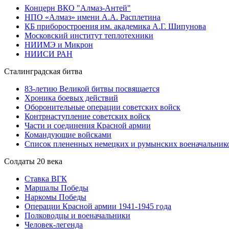
Концерн ВКО "Алмаз-Антей"
НПО «Алмаз» имени А.А. Расплетина
КБ приборостроения им. академика А.Г. Шипунова
Московский институт теплотехники
НИИМЭ и Микрон
НИИСИ РАН
Сталинградская битва
83-летию Великой битвы посвящается
Хроника боевых действий
Оборонительные операции советских войск
Контрнаступление советских войск
Части и соединения Красной армии
Командующие войсками
Список плененных немецких и румынских военачальник
Солдаты 20 века
Ставка ВГК
Маршалы Победы
Наркомы Победы
Операции Красной армии 1941-1945 года
Полководцы и военачальники
Человек-легенда