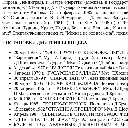
Кирова (Ленинград), в Театре оперетты (Москва), в Государ
миниатюры" (Ленинград), в Государственном Академическом Бо
и балета им.Кирова. С 25 февраля 1985 г. по настояще
К.С.Станиславского и Вл.И.Немировича—Данченко. Заслуже
театральных деятелей (с 1981 г.), Член ISPA (с 1996 г.). С
Америки, Турции, Иране, Индии, Болгарии, Венгрии, Италии
муз" Спектакля-дивертисмента "Москва на все времена", посвя
ПОСТАНОВКИ ДМИТРИЯ БРЯНЦЕВА
29 мая 1Э77 г. "ХОРЕОГРАФИЧЕСКИЕ НОВЕЛЛЫ" Ленингр
"Зарождение" Муз. А.Пярта; "Трудный характер" Муз.
Д.Шостаковича ; "Дорога" Муа. Э.Джона ; "Двойное па-д
31 декабря 1977 г. "ГАЛАТЕЯ" Телевизионный балет.Вари
4 апреля 1979 г. "ГУСАРСКАЯ БАЛЛАДА" Муз. Т.Хренни
30 апреля 1979 г. "СТАРОЕ ТАНГО".Телевизионный балет
30 марта 1960 г. "ГУСАРСКАЯ БАЛЛАДА" Бопьаой театр
29 апреля 1961 г. "КОНЕК-ГОРБУНОК" Муз. Р.Щедри
П.Маляревского в редакции О.Виноградова и Д.Брянцева
Май 1982 г. "КОНЕК-ГОРБУНОК" Постановка Д.Брянцева
Январь 1985 г. "КОНЕК-ГОРБУНОК" Постановка Д.Брянц
15 декабря 1982 "СТРАНИЦА ПРОШЛОГО" Муз. Д.Шостаков
Апрель 1984 "СЕВИЛЬСКИЕ СТРАСТИ,или БРАВО,ФИГАРО !"
"ДЕВЯТЬ ТАНГО И ...БАХ" Муз. А.Пьяццола и И.С.Баха. 
БАЛЕТЫ, ПОСТАВЛЕННЫК Д.БРЯНЦЕВЫМ В МО