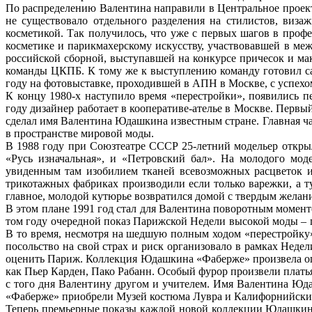
По распределению Валентина направили в Центральное проек
не существовало отдельного разделения на стилистов, виза
косметикой. Так получилось, что уже с первых шагов в про
косметике и парикмахерскому искусству, участвовавшей в м
российской сборной, выступавшей на конкурсе причесок и ма
команды ЦКПБ. К тому же к выступлению команду готовил са
году на фотовыставке, проходившей в АПН в Москве, с успехо
К концу 1980-х наступило время «перестройки», появились 
году дизайнер работает в кооперативе-ателье в Москве. Перв
сделал имя Валентина Юдашкина известным стране. Главная ча
в пространстве мировой моды.
В 1988 году при Союзтеатре СССР 25-летний модельер откр
«Русь изначальная», и «Петровский бал». На молодого мо
увиденным там изобилием тканей всевозможных расцветок и
трикотажных фабриках производили если только варежки, а т
главное, молодой кутюрье возвратился домой с твердым желани
В этом плане 1991 год стал для Валентина поворотным моменто
том году очередной показ Парижской Недели высокой моды – п
В то время, несмотря на шедшую полным ходом «перестройку»
посольство на свой страх и риск организовало в рамках Неде
оценить Париж. Коллекция Юдашкина «Фаберже» произвела огр
как Пьер Карден, Пако Рабанн. Особый фурор произвели плать
с того дня Валентину другом и учителем. Имя Валентина Юд
«Фаберже» приобрели Музей костюма Лувра и Калифорнийски
Теперь премьерные показы каждой новой коллекции Юдашкина 