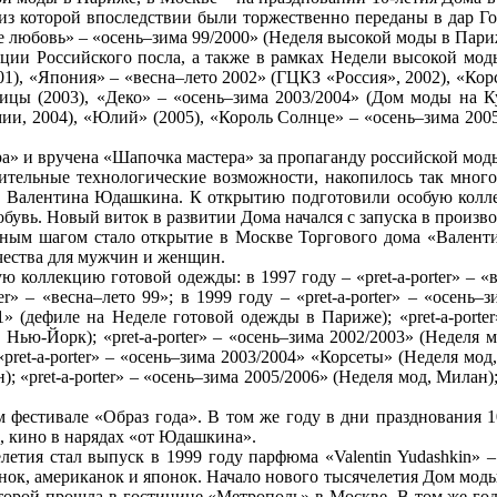
 из которой впоследствии были торжественно переданы в дар Г
е любовь» – «осень–зима 99/2000» (Неделя высокой моды в Пари
ции Российского посла, а также в рамках Недели высокой мод
01), «Япония» – «весна–лето 2002» (ГЦКЗ «Россия», 2002), «Кор
ицы (2003), «Деко» – «осень–зима 2003/2004» (Дом моды на Ку
ии, 2004), «Юлий» (2005), «Король Солнце» – «осень–зима 2005/
 и вручена «Шапочка мастера» за пропаганду российской моды 
ельные технологические возможности, накопилось так много 
 Валентина Юдашкина. К открытию подготовили особую коллекц
обувь. Новый виток в развитии Дома начался с запуска в произ
ым шагом стало открытие в Москве Торгового дома «Валенти
ачества для мужчин и женщин.
 коллекцию готовой одежды: в 1997 году – «pret-a-porter» – 
orter» – «весна–лето 99»; в 1999 году – «pret-a-porter» – «осе
001» (дефиле на Неделе готовой одежды в Париже); «pret-a-port
, Нью-Йорк); «pret-a-porter» – «осень–зима 2002/2003» (Неделя 
ret-a-porter» – «осень–зима 2003/2004» «Корсеты» (Неделя мод, 
); «pret-a-porter» – «осень–зима 2005/2006» (Неделя мод, Милан); 
 фестивале «Образ года». В том же году в дни празднования 
а, кино в нарядах «от Юдашкина».
летия стал выпуск в 1999 году парфюма «Valentin Yudashkin»
нок, американок и японок. Начало нового тысячелетия Дом моды 
торой прошла в гостинице «Метрополь» в Москве. В том же год