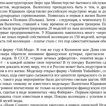
тно-конструкторское бюро при Министерстве бытового обслужи
жистов, модельеров. Валентину приходилось быть и тем, и дру
фессии Юдашкин представлял российскую индустрию моды за р
еждународных соревнованиях. Появилась и первая в жизни Вал
кияжа в Познани (Польша). Затем – следующая, к чемпионату Е
м Валентин, ставший к тому времени ее старшим тренером. Па
м были продемонстрированы 20 моделей из льна коллекции моде
первые предприниматели. У Юдашкина накопилось много «нереа
ый же показ первой собственной коллекции из 150 моделей, кот
сть той коллекции – платье стало с тех пор самостоятельным об
ыл фирму «Vali-Мода». В том же году в Колонном зале Дома с
дельера обратили внимание французские кутюрье, пригласи
 видов. В СССР, «стране вечных дефицитов», понятия моды ка
ут – к каждой шляпке свои перчатки! В ту поездку Валентин с
ем доказать всему миру, что и в России может быть индустрия м
м в его жизни. Модельер открыл фирму «Valentin Yudashkin», с
оказ, куда ежегодно съезжаются все ценители прекрасного со вс
, такого рода мероприятие было достаточно смелым шагом. 600
ли показ «никому не известного модельера» Валентина Юдашкина
омное впечатление не только на искушенную французскую публ
я, сшитые в виде знаменитых «яиц Фаберже». Первым пришел за
ашкина стало известным в мире. Показы коллекции с успехом п
й музей моды.
«Haute Couture» проходили ежегодно в рамках очередной Неде