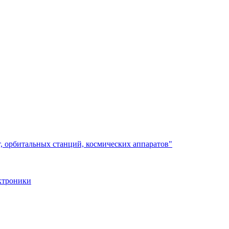
, орбитальных станций, космических аппаратов"
ктроники