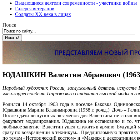
Выдающиеся деятели современности - участники войны
Галерея ветеранов
Солдаты XX века в лицах
Поиск
ЮДАШКИН Валентин Абрамович (1963-
Народный художник России, заслуженный деятель искусств Р
член-корреспондент Парижского синдиката высокой моды и 
Родился 14 октября 1963 года в поселке Баковка Одинцовск
Юдашкина Марина Владимировна (1958 г. рожд.). Дочь – Галина 
После сдачи выпускных экзаменов для Валентина не стоял во
факультет моделирования. Юдашкина не остановило и то, чт
любимое занятие: Валентин ушел служить в армию. Будущий м
сразу по возвращении в техникум... Преддипломную практику
по темам «Исторический костюм» и «Макияж и декоративная к