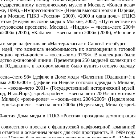
осударственному историческому музею в Москве, «Конец века»
же, 1999), «Импрессионисты» (Неделя высокой моды в Париже,
ы в Москве, ГЦКЗ «Россия», 2000), «2000 и одна ночь» (ГЦКЗ
сеты» (Неделя высокой моды в Москве, 2002), «Путешествие из
тузовском проспекте, Москва), «Индия» – «весна–лето 2004»
2006» (2005), «Кабаре» – «весна–лето 2006» (2006), «Черное и
в мире на фестивале «Мастер-класса» в Санкт-Петербурге.
идей, что возникла необходимость их воплощения в готовой
ию «pret-a-porter» – «осень–зима 97/98». В коллекцию были
водство джинсовой линии. Презентация 250 моделей коллекции с
н Юдашкин», в котором можно было купить готовую одежду,
«весна–/лето 98» (дефиле в Доме моды «Валентин Юдашкин»); в
нь–зима 2000/2001» (дефиле на Неделе готовой одежды в Милане,
er» – «весна–лето 2001» (Государственный исторический музей,
мод, Нью-Йорк); «pret-a-porter» – «весна–лето 2003» по мотивам
Милан); «pret-a-porter» – «осень–зима 2004/2005» (Неделя мод,
«pret-a-porter» – «весна–лето 2006» (Неделя мод, Милан); «pret-
10-летия Дома моды в ГЦКЗ «Россия» проходила демонстрация
 – совместного проекта с французской парфюмерной компанией
отметил и освоением новых для себя пространств. В 1999 году
у в Москве был открыт салон ювелирных украшений «Valentin