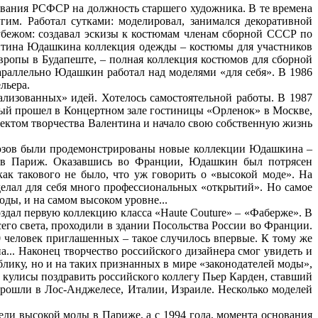
вания РСФСР на должность старшего художника. В те времена
гим. Работал сутками: моделировал, занимался декоративной
убежом: создавал эскизы к костюмам членам сборной СССР по
ентина Юдашкина коллекция одежды – костюмы для участников
вропы в Будапеште, – полная коллекция костюмов для сборной
раллельно Юдашкин работал над моделями «для себя». В 1986
льера.
лизованных» идей. Хотелось самостоятельной работы. В 1987
орый прошел в Концертном зале гостиницы «Орленок» в Москве,
ъектом творчества Валентина и начало свою собственную жизнь
оюзов были продемонстрированы новые коллекции Юдашкина –
ли в Париж. Оказавшись во Франции, Юдашкин был потрясен
к такового не было, что уж говорить о «высокой моде». На
делал для себя много профессиональных «открытий». Но самое
оды, и на самом высоком уровне...
оздал первую коллекцию класса «Haute Couture» – «Фаберже». В
его света, проходили в здании Посольства России во Франции.
 человек приглашенных – такое случилось впервые. К тому же
... Наконец творчество российского дизайнера смог увидеть и
ику, но и на таких признанных в мире «законодателей моды»,
 кулисы поздравить российского коллегу Пьер Карден, ставший
рошли в Лос-Анджелесе, Италии, Израиле. Несколько моделей
ли высокой моды в Париже, а с 1994 года, момента основания