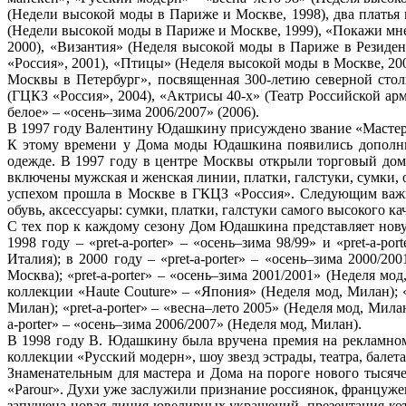
(Недели высокой моды в Париже и Москве, 1998), два платья
(Недели высокой моды в Париже и Москве, 1999), «Покажи мн
2000), «Византия» (Неделя высокой моды в Париже в Резиден
«Россия», 2001), «Птицы» (Неделя высокой моды в Москве, 20
Москвы в Петербург», посвященная 300-летию северной стол
(ГЦКЗ «Россия», 2004), «Актрисы 40-х» (Театр Российской арм
белое» – «осень–зима 2006/2007» (2006).
В 1997 году Валентину Юдашкину присуждено звание «Мастера»
К этому времени у Дома моды Юдашкина появились дополнит
одежде. В 1997 году в центре Москвы открыли торговый дом
включены мужская и женская линии, платки, галстуки, сумки, 
успехом прошла в Москве в ГКЦЗ «Россия». Следующим важн
обувь, аксессуары: сумки, платки, галстуки самого высокого к
С тех пор к каждому сезону Дом Юдашкина представляет новую
1998 году – «pret-a-porter» – «осень–зима 98/99» и «pret-a-p
Италия); в 2000 году – «pret-a-porter» – «осень–зима 2000/2
Москва); «pret-a-porter» – «осень–зима 2001/2001» (Неделя мод
коллекции «Haute Couture» – «Япония» (Неделя мод, Милан); «p
Милан); «pret-a-porter» – «весна–лето 2005» (Неделя мод, Милан
a-porter» – «осень–зима 2006/2007» (Неделя мод, Милан).
В 1998 году В. Юдашкину была вручена премия на рекламном
коллекции «Русский модерн», шоу звезд эстрады, театра, балет
Знаменательным для мастера и Дома на пороге нового тысяче
«Parour». Духи уже заслужили признание россиянок, француже
запущена новая линия ювелирных украшений, презентация ко