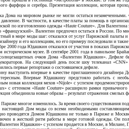
вого фарфора и серебра. Презентация коллекции, которая прох
арка Дома на мировом рынке не могли остаться незамеченными
давление. В частности, в качестве платы за помощь в организа
ской по изготовлению одежды «Haute Couture». Для Валентина эт
 «французский». Валентин предпочел остаться в России. По м
нтный в мире моды шаг: отказался от услуг Парижской палаты и
изайнеру и его коллекциям, но его примеру последовали и такие
е 2000 года Юдашкин отказался от участия в показах Парижской
нном историческом музее. В сентябре 2001 года в павильоне Бра
я солнцезащитных очков Дома «Валентин Юдашкин». Дефиле б
 декораторов. На следующий день после шоу телеканал «CNN»
вились первые репортажи о состоявшемся дефиле.
у выступить впервые в качестве приглашенного дизайнера Дом
интересным. Впервые Юдашкину предстояло работать с нео
ым новая коллекция мехов «Nijole» с успехом продемонстриров
e lux» с оттенком «Нaute Couture» расширило рамки привычног
екция объединила новые образы – результат отражения смелых ф
 в Париже многое изменилось. За время своего существования 
й в настоящий Дом моды со всеми необходимыми составляющим
егодно проводятся Домом Юдашкина не только в Париже и Москве
чен в жесткий ритм работы в мире готовой одежды. Он полн
«Валентин Юдашкин» с успехом продается в Москве, в Милане, 