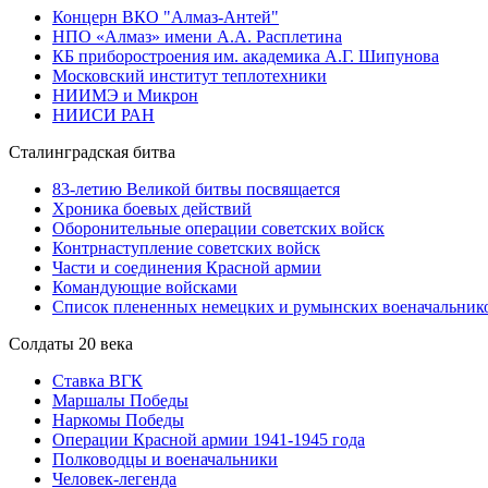
Концерн ВКО "Алмаз-Антей"
НПО «Алмаз» имени А.А. Расплетина
КБ приборостроения им. академика А.Г. Шипунова
Московский институт теплотехники
НИИМЭ и Микрон
НИИСИ РАН
Сталинградская битва
83-летию Великой битвы посвящается
Хроника боевых действий
Оборонительные операции советских войск
Контрнаступление советских войск
Части и соединения Красной армии
Командующие войсками
Список плененных немецких и румынских военачальник
Солдаты 20 века
Ставка ВГК
Маршалы Победы
Наркомы Победы
Операции Красной армии 1941-1945 года
Полководцы и военачальники
Человек-легенда