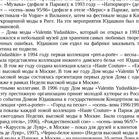
– «Музыка» (дефиле в Париже); в 1993 году – «Натюрморт» (де
т» – «осень–зима 95/96» (дефиле в отеле «Мерис» в Париже, за
х фестиваля «In Vogue» в Вильнюсе, затем на фестивале моды в
еукрощенной моды в Риге. На эти мероприятия Юдашкин был 
амановой.
– Дома моды «Valentin Yudashkin», который он открыл в 199
ложился и небольшой музей для хранения самых любимых творен
твенных ошибках. Юдашкин сам ездил на фабрики заказывать 
тина не подвели.
dashkin» в 1994 году первая коллекция «pret-a-porte» – весн
 была представлена коллекция нижнего дамского белья «от Юда
ы. В том же году создана коллекция класса «Haute Couture» – «
и высокой моды в Москве. В том же году Дом моды «Valentin Y
ысокой моды состоялась презентация первых духов Дома с одн
также в рамках Недели высокой моды в Москве.
етными коллегами. В 1996 году Дом моды «Valentin Yudashkin»
эту престижную организацию принят молодой кутюрье из России
ого события Домом Юдашкина в государственном Концертном зал
кция «pret-a-porter» – «Город на песке» – «осень–зима 1996/199
показы каждой новой коллекции «Haute Couture» в Париж два
ежегодных Неделях высокой моды в Москве. Были созданы и 
ранд отель», 1996), «Рождественский сон» – «осень–зима 96/97»
 «Карусель де Лувр», в Москве – показ для друзей и клиентов
ль де Лувр», 1997), «Черно-белое кино» (Неделя высокой моды в
ой моды в Париже, в Москве – на праздновании 10-летия Дома в