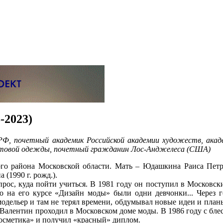
2023)
Ф, почетный академик Российской академии художеств, акаде
готовой одежды, почетный гражданин Лос-Анджелеса (США)
ого района Московской области. Мать – Юдашкина Раиса Петро
(1990 г. рожд.).
прос, куда пойти учиться. В 1981 году он поступил в Московс
о на его курсе «Дизайн моды» были одни девчонки... Через 
одельер и там не терял времени, обдумывал новые идеи и план
 Валентин проходил в Московском доме моды. В 1986 году с бл
осметика» и получил «красный» диплом.