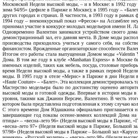
Московской Недели высокой моды, – и в Москве: в 1992 году 
зима 94/95» (дефиле в Париже и Москве); в 1995 году – «Бале
других городах и странах. В частности, в 1993 году в рамка
1994 году – внеконкурсный показ «Фресок» на Ассамблее н
принимал участие в конкурсе молодых модельеров имени Н. Л
Одновременно Валентин занимался устройством своего дома 
демонстрационный зал, его давняя мечта. В Доме моды распо
производства приходилось учиться у самого себя, на собс
финансистом. Врожденные организаторские способности Вален
Итогом его работы стала выпущенная Домом моды «Valentin Yu
Дома. В том же году в клубе «Manhattan Express» в Москве
именных изделий, таких как мебель, посуда, столовые прибор
время Недели высокой моды, а также в рамках первой Недел
моды. В 1995 году в отеле «Мерис» в Париже в дни Недели в
«Haute Couture» – «Балет». Эта коллекция демонстрировалась 
Мастерство модельера было по достоинству оценено авторит
высокой моды и готовой одежды. Впервые в истории моды в 
уровня, такими как Джанни Версаче, Валентино. В честь эт
котором была представлена подготовленная к этому случаю колле
С этого времени Дом Юдашкина официально приглашается на 
завершающие год показы осенне-зимних коллекций Дома на 
птицы» – «весна–лето 96» (Неделя высокой моды в Париже, «Г
«весна–лето 97» (Неделя высокой моды в Париже, Большой зал
97/98» (Неделя высокой моды в Париже – Большой зал «Карусе
манекен», «Русский модерн» – «весна–лето 98» (Неделя высок