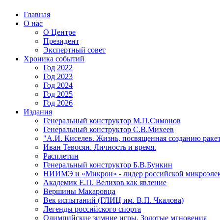
Главная
О нас
О Центре
Президент
Экспертный совет
Хроника событий
Год 2022
Год 2023
Год 2024
Год 2025
Год 2026
Издания
Генеральный конструктор М.П.Симонов
Генеральный конструктор С.В.Михеев
"А.И. Киселев. Жизнь, посвященная созданию ракет
Иван Тевосян. Личность и время.
Расплетин
Генеральный конструктор Б.В.Бункин
НИИМЭ и «Микрон» - лидер российской микроэле
Академик Е.П. Велихов как явление
Вершины Макаровца
Век испытаний (ГЛИЦ им. В.П. Чкалова)
Легенды российского спорта
Олимпийские зимние игры. Золотые мгновения