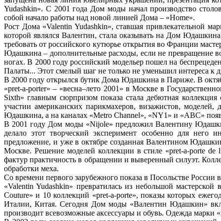
Yudashkin». С 2001 года Дом моды начал производство столо
собой начало работы над новой линией Дома – «Home».
Рост Дома «Valentin Yudashkin», ставшая привлекательной м
которой являлся Валентин, стала оказывать на Дом Юдашкина 
требовать от российского кутюрье открытия во Франции мастер
Юдашкина – дополнительные расходы, если не превращение во
ногах. В 2000 году российский модельер пошел на беспрецеде
Палаты... Этот смелый шаг не только не уменьшил интереса к д
В 2000 году открылся бутик Дома Юдашкина в Париже. В октябр
«pret-a-porter» – «весна–лето 2001» в Москве в Государстве
Sixth» главным сюрпризом показа стала дебютная коллекци
участии американских парикмахеров, визажистов, моделей,
Юдашкина, а на каналах «Metro Channel», «NY1» и «ABC» поя
В 2001 году Дом моды «Nijole» предложил Валентину Юдашкин
делало этот творческий эксперимент особенно для него 
предложение, и уже в октябре созданная Валентином Юдашкин
Москве. Решение моделей коллекции в стиле «pret-a-porte d
фактур практичность в обращении и выверенный силуэт. Колл
обработки меха.
Со времени первого зарубежного показа в Посольстве России
«Valentin Yudashkin» превратилась из небольшой мастерско
Couture» и 10 коллекций «pret-a-porte», показы которых еж
Италии, Китая. Сегодня Дом моды «Валентин Юдашкин» вклю
производит всевозможные аксессуары и обувь. Одежда марки 