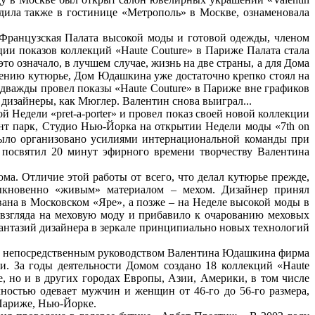
одила также в гостинице «Метрополь» в Москве, ознаменовала
. Французская Палата высокой моды и готовой одежды, членом
ции показов коллекций «Haute Couture» в Париже Палата стала
о означало, в лучшем случае, жизнь на две страны, а для Дома
нению кутюрье, Дом Юдашкина уже достаточно крепко стоял на
 дважды провел показы «Haute Couture» в Париже вне графиков
 дизайнеры, как Мюглер. Валентин снова выиграл...
 Недели «pret-a-porter» и провел показ своей новой коллекции
йант парк, Студио Нью-Йорка на открытии Недели моды «7th on
ыло организовано усилиями интернациональной команды при
 посвятил 20 минут эфирного времени творчеству Валентина
а. Отличие этой работы от всего, что делал кутюрье прежде,
быкновенно «живым» материалом – мехом. Дизайнер принял
ана в Московском «Яре», а позже – на Неделе высокой моды в
о взгляда на меховую моду и прибавило к очарованию меховых
антазий дизайнера в зеркале принципиально новых технологий
под непосредственным руководством Валентина Юдашкина фирма
и. За годы деятельности Домом создано 18 коллекций «Haute
, но и в других городах Европы, Азии, Америки, в том числе
остью одевает мужчин и женщин от 46-го до 56-го размера,
Париже, Нью-Йорке.