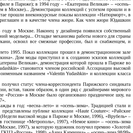
филе в Париже); в 1994 году – «Екатерина Великая» – «осень–
тем в Москве)... Демонстрации коллекций с успехом прошли и в
 Китае прошли внеконкурсные показы коллекции «Натюрморт», в
приглашен и в качестве члена жюри. Как член жюри Юдашкин
3 году в Москве. Наконец у дизайнера появился собственный
ий модельера... Отладке механизма работы нового для страны
ткани, освоил все смежные профессии, был и снабженцем, и
а–лето 1995. Показ коллекции прошел в демонстрационном зале
шкина». Дом моды приступил и к созданию эскизов коллекций
Екатерина Великая», демонстрация которой прошла в Париже во
udashkin» становится членом российской Ассоциации высокой
оименным названием «Valentin Yudashkin» и коллекции класса
 получил статус члена-корреспондента Парижского синдиката
, встав, таким образом, в один ряд с дизайнерами мирового
е «Россия» в Москве было организовано праздничное шоу, на
7».
жды в год: «весна–лето» и «осень–зима». Традицией стали и
представлены публике коллекции «Haute Couture»: «Райские
 (Недели высокой моды в Париже и Москве, 1996), «Врубель» –
 в гостинице «Метрополь», 1997), «Немое кино» – «осень–зима
 Москве, 1997), за которую художник получил премию «Золотой
 ГКЦЗ «Россия», 1998), «Анна Каренина» – «осень–зима 98/99»