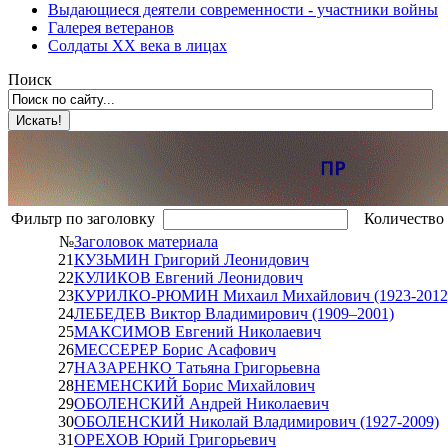
Выдающиеся деятели современности - участники войны
Галерея ветеранов
Солдаты XX века в лицах
Поиск
Фильтр по заголовку
Количество 
№
Заголовок материала
21
КУЗЬМИН Григорий Леонидович
22
КУЛИКОВ Евгений Леонидович
23
КУРИЛКО-РЮМИН Михаил Михайлович (1923-2012
24
ЛЕБЕДЕВ Виктор Владимирович (1909–2001)
25
МАКСИМОВ Евгений Николаевич
26
МЕССЕРЕР Борис Асафович
27
НАЗАРЕНКО Татьяна Григорьевна
28
НЕМЕНСКИЙ Борис Михайлович
29
ОБОЛЕНСКИЙ Андрей Николаевич
30
ОБОЛЕНСКИЙ Николай Владимирович (1927-2009)
31
ОРЕХОВ Юрий Григорьевич