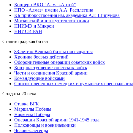
Концерн ВКО "Алмаз-Антей"
НПО «Алмаз» имени А.А. Расплетина
КБ приборостроения им. академика А.Г. Шипунова
Московский институт теплотехники
НИИМЭ и Микрон
НИИСИ РАН
Сталинградская битва
83-летию Великой битвы посвящается
Хроника боевых действий
Оборонительные операции советских войск
Контрнаступление советских войск
Части и соединения Красной армии
Командующие войсками
Список плененных немецких и румынских военачальник
Солдаты 20 века
Ставка ВГК
Маршалы Победы
Наркомы Победы
Операции Красной армии 1941-1945 года
Полководцы и военачальники
Человек-легенда