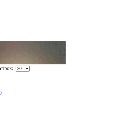
строк:
)