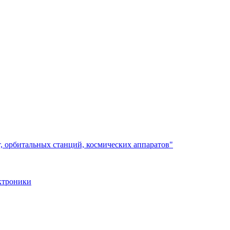
, орбитальных станций, космических аппаратов"
ктроники