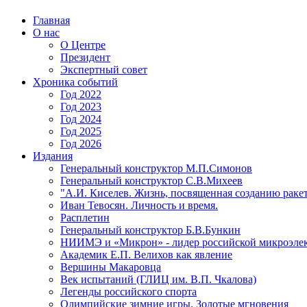
Главная
О нас
О Центре
Президент
Экспертный совет
Хроника событий
Год 2022
Год 2023
Год 2024
Год 2025
Год 2026
Издания
Генеральный конструктор М.П.Симонов
Генеральный конструктор С.В.Михеев
"А.И. Киселев. Жизнь, посвященная созданию ракет
Иван Тевосян. Личность и время.
Расплетин
Генеральный конструктор Б.В.Бункин
НИИМЭ и «Микрон» - лидер российской микроэле
Академик Е.П. Велихов как явление
Вершины Макаровца
Век испытаний (ГЛИЦ им. В.П. Чкалова)
Легенды российского спорта
Олимпийские зимние игры. Золотые мгновения