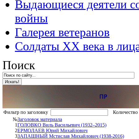
Выдающиеся деятели со
войны
Галерея ветеранов
Солдаты XX века в лиц
Поиск
Фильтр по заголовку
Количество 
№
Заголовок материала
1
ГОЛОВКО Виль Васильевич (1932–2015)
2
ЕРМОЛАЕВ Юрий Михайлович
3
ЗАПАШНЫЙ Мстислав Михайлович (1938-2016)