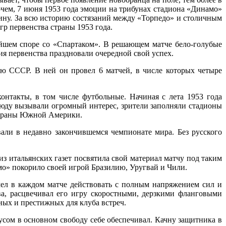
чем, 7 июня 1953 года эмоции на трибунах стадиона «Динамо»
ну. За всю историю состязаний между «Торпедо» и столичным
гр первенства страны 1953 года.
шем споре со «Спартаком». В решающем матче бело-голубые
ия первенства праздновали очередной свой успех.
ю СССР. В ней он провел 6 матчей, в числе которых четыре
нтакты, в том числе футбольные. Начиная с лета 1953 года
сюду вызывали огромный интерес, зрители заполняли стадионы
страны Южной Америки.
али в недавно закончившемся чемпионате мира. Без русского
из итальянских газет посвятила свой материал матчу под таким
амо» покорило своей игрой Бразилию, Уругвай и Чили.
л в каждом матче действовать с полным напряжением сил и
ва, расцвечивал его игру скоростными, дерзкими фланговыми
жных и престижных для клуба встреч.
усом в основном свободу себе обеспечивал. Качну защитника в