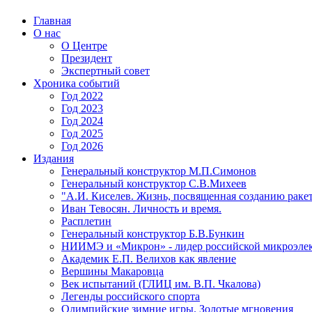
Главная
О нас
О Центре
Президент
Экспертный совет
Хроника событий
Год 2022
Год 2023
Год 2024
Год 2025
Год 2026
Издания
Генеральный конструктор М.П.Симонов
Генеральный конструктор С.В.Михеев
"А.И. Киселев. Жизнь, посвященная созданию ракет
Иван Тевосян. Личность и время.
Расплетин
Генеральный конструктор Б.В.Бункин
НИИМЭ и «Микрон» - лидер российской микроэле
Академик Е.П. Велихов как явление
Вершины Макаровца
Век испытаний (ГЛИЦ им. В.П. Чкалова)
Легенды российского спорта
Олимпийские зимние игры. Золотые мгновения