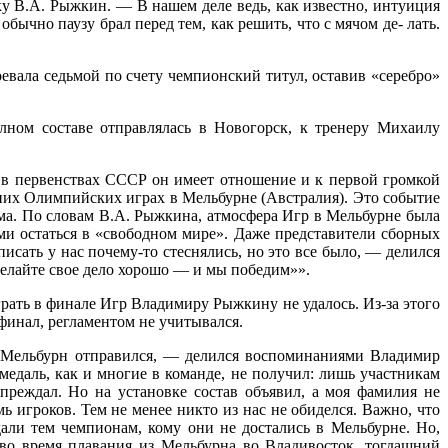
ику В.А. Рыжкин. — В нашем деле ведь, как известно, интуиция
ычно паузу брал перед тем, как решить, что с мячом де- лать.
вала седьмой по счету чемпионский титул, оставив «серебро»
лном составе отправлялась в Новогорск, к тренеру Михаилу
 в первенствах СССР он имеет отношение и к первой громкой
них Олимпийских играх в Мельбурне (Австралия). Это событие
ма. По словам В.А. Рыжкина, атмосфера Игр в Мельбурне была
ми остаться в «свободном мире». Даже представители сборных
исать у нас почему-то стеснялись, но это все было, — делился
делайте свое дело хорошо — и мы победим»».
рать в финале Игр Владимиру Рыжкину не удалось. Из-за этого
финал, регламентом не учитывался.
в Мельбурн отправился, — делился воспоминаниями Владимир
медаль, как и многие в команде, не получил: лишь участникам
реждал. Но на установке состав объявил, а моя фамилия не
ь игроков. Тем не менее никто из нас не обиделся. Важно, что
али тем чемпионам, кому они не достались в Мельбурне. Но,
 во время плавания из Мельбурна во Владивосток, тогдашний