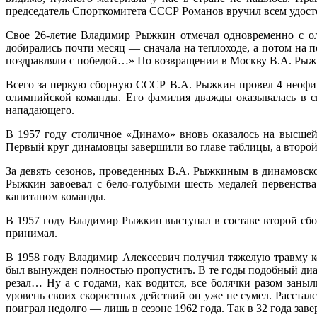
председатель Спорткомитета СССР Романов вручил всем удосто
Свое 26-летие Владимир Рыжкин отмечал одновременно с о
добирались почти месяц — сначала на теплоходе, а потом на 
поздравляли с победой…» По возвращении в Москву В.А. Рыжк
Всего за первую сборную СССР В.А. Рыжкин провел 4 неофиц
олимпийской команды. Его фамилия дважды оказывалась в сп
нападающего.
В 1957 году столичное «Динамо» вновь оказалось на высшей
Первый круг динамовцы завершили во главе таблицы, а второй
За девять сезонов, проведенных В.А. Рыжкиным в динамовско
Рыжкин завоевал с бело-голубыми шесть медалей первенства с
капитаном команды.
В 1957 году Владимир Рыжкин выступал в составе второй сбо
принимал.
В 1958 году Владимир Алексеевич получил тяжелую травму к
был вынужден полностью пропустить. В те годы подобный диа
резал… Ну а с годами, как водится, все болячки разом зан
уровень своих скоростных действий он уже не сумел. Расстал
поиграл недолго — лишь в сезоне 1962 года. Так в 32 года за