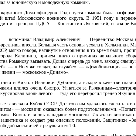
тупал за юношескую и молодежную команды.
кружного Дома офицеров. Год спустя команда была расформи
й штаб Московского военного округа. В 1951 году в первен
 один из тренеров ЦДСА — Константин Лясковский, и вскоре В
у, — вспоминал Владимир Алексеевич. — Первенство Москвы вз
ррективы внесла. Большая часть основы уехала в Хельсинки. Мы 
ССР, мягко говоря, натянутые отношения в то время были, прои
рода Калинина, причем никто о причинах аврального сбора 
тва Романову вызывать. Дошла очередь до меня, захожу, слышу
б». — « Но я же солдат, на службе». — «Демобилизация — не в
й жизни — московское «Динамо».
стный и Виктор Иванович Дубинин, а вскоре в качестве главн
чками влился очень быстро. Угнаться за Рыжкиным-«электричк
 курсировал вдоль левого — туда его перебросил тренер Якушин
ые завоевали Кубок СССР. До этого им удавалось сделать это 
итом» — москвичи оказались более подготовленными. «Попытки
амо». Вновь и вновь нападают москвичи. Их атаки возникают 
защитника и создает ряд опасных положений. Защитники «Зе
обедой москвичей с результатом 1:0.
ом же году, в матче против московского «Торпедо». «Не часто бы