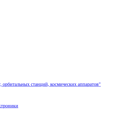
, орбитальных станций, космических аппаратов"
ктроники