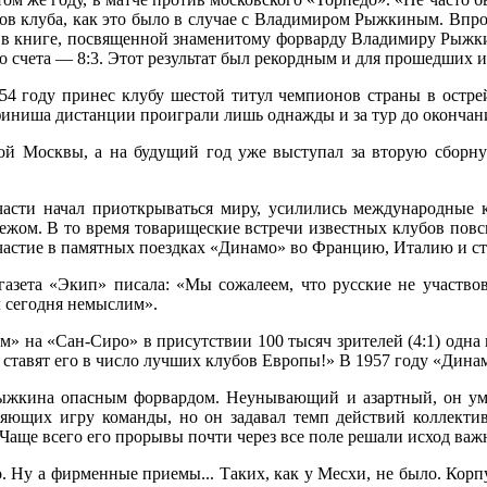
ов клуба, как это было в случае с Владимиром Рыжкиным. Впро
в в книге, посвященной знаменитому форварду Владимиру Рыжки
 счета — 8:3. Этот результат был рекордным и для прошедших и
году принес клубу шестой титул чемпионов страны в острей
 финиша дистанции проиграли лишь однажды и за тур до окончан
й Москвы, а на будущий год уже выступал за вторую сборну
асти начал приоткрываться миру, усилились международные ко
ежом. В то время товарищеские встречи известных клубов пов
участие в памятных поездках «Динамо» во Францию, Италию и 
азета «Экип» писала: «Мы сожалеем, что русские не участвов
л сегодня немыслим».
» на «Сан-Сиро» в присутствии 100 тысяч зрителей (4:1) одна 
ь ставят его в число лучших клубов Европы!» В 1957 году «Дин
ыжкина опасным форвардом. Неунывающий и азартный, он уме
еляющих игру команды, но он задавал темп действий коллекти
. Чаще всего его прорывы почти через все поле решали исход ва
. Ну а фирменные приемы... Таких, как у Месхи, не было. Корп