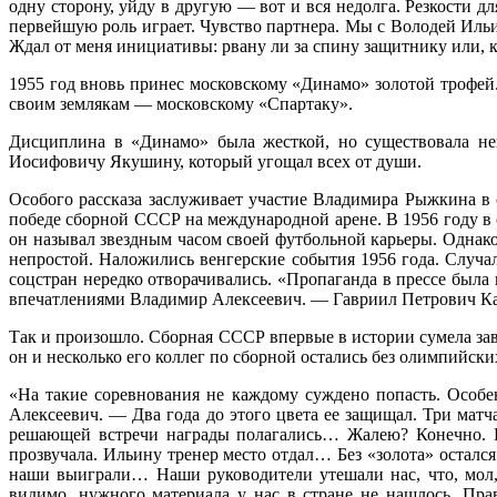
одну сторону, уйду в другую — вот и вся недолга. Резкости д
первейшую роль играет. Чувство партнера. Мы с Володей Ильин
Ждал от меня инициативы: рвану ли за спину защитнику или, к
1955 год вновь принес московскому «Динамо» золотой трофей
своим землякам — московскому «Спартаку».
Дисциплина в «Динамо» была жесткой, но существовала неп
Иосифовичу Якушину, который угощал всех от души.
Особого рассказа заслуживает участие Владимира Рыжкина в
победе сборной СССР на международной арене. В 1956 году в
он называл звездным часом своей футбольной карьеры. Однак
непростой. Наложились венгерские события 1956 года. Случа
соцстран нередко отворачивались. «Пропаганда в прессе была 
впечатлениями Владимир Алексеевич. — Гавриил Петрович Кача
Так и произошло. Сборная СССР впервые в истории сумела зав
он и несколько его коллег по сборной остались без олимпийск
«На такие соревнования не каждому суждено попасть. Особ
Алексеевич. — Два года до этого цвета ее защищал. Три матч
решающей встречи награды полагались… Жалею? Конечно. Ве
прозвучала. Ильину тренер место отдал… Без «золота» остался
наши выиграли… Наши руководители утешали нас, что, мол, 
видимо, нужного материала у нас в стране не нашлось. Пра