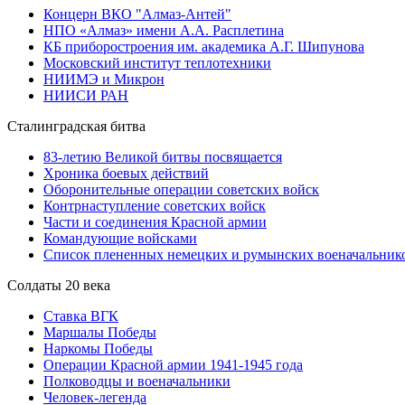
Концерн ВКО "Алмаз-Антей"
НПО «Алмаз» имени А.А. Расплетина
КБ приборостроения им. академика А.Г. Шипунова
Московский институт теплотехники
НИИМЭ и Микрон
НИИСИ РАН
Сталинградская битва
83-летию Великой битвы посвящается
Хроника боевых действий
Оборонительные операции советских войск
Контрнаступление советских войск
Части и соединения Красной армии
Командующие войсками
Список плененных немецких и румынских военачальник
Солдаты 20 века
Ставка ВГК
Маршалы Победы
Наркомы Победы
Операции Красной армии 1941-1945 года
Полководцы и военачальники
Человек-легенда