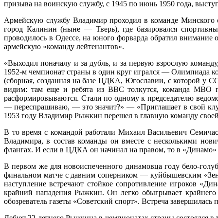
призыва на воинскую службу, с 1945 по июнь 1950 года, выс
Армейскую службу Владимир проходил в команде Минского о
город Калинин (ныне — Тверь), где базировался спортивны
проводилось в Одессе, на юного форварда обратил внимание
армейскую «команду лейтенантов».
«Выходил поначалу и за дубль, и за первую взрослую команд
1952-м чемпионат страны в один круг игрался — Олимпиада ко
(сборная, созданная на базе ЦДКА, Югославии, с которой у С
видим: там еще и ребята из ВВС толкутся, команда МВО го
расформировываются. Стали по одному к председателю ведомс
— переспрашиваю, — это значит?» — «Приглашает в свой клу
1953 году Владимир Рыжкин перешел в главную команду свое
В то время с командой работали Михаил Васильевич Семича
Владимира, в состав команды он вместе с несколькими нови
флангах. И если в ЦДКА он начинал на правом, то в «Динамо»
В первом же для новоиспеченного динамовца году бело-голуб
финальном матче с давним соперником — куйбышевским «Зен
наступление встречают стойкое сопротивление игроков «Дин
крайний нападения Рыжкин. Он легко обыгрывает крайнего 
обозреватель газеты «Советский спорт». Встреча завершилась п
Дебют 22-летнего Рыжкина в чемпионатах страны состоялся в т