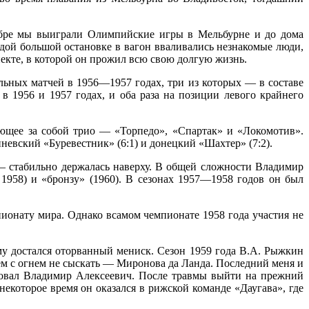
абре мы выиграли Олимпийские игры в Мельбурне и до дома
ждой большой остановке в вагон вваливались незнакомые люди,
кте, в которой он прожил всю свою долгую жизнь.
ьных матчей в 1956—1957 годах, три из которых — в составе
 1956 и 1957 годах, и оба раза на позиции левого крайнего
ующее за собой трио — «Торпедо», «Спартак» и «Локомотив».
евский «Буревестник» (6:1) и донецкий «Шахтер» (7:2).
 — стабильно держалась наверху. В общей сложности Владимир
, 1958) и «бронзу» (1960). В сезонах 1957—1958 годов он был
ионату мира. Однако всамом чемпионате 1958 года участия не
у достался оторванный мениск. Сезон 1959 года В.А. Рыжкин
м с огнем не сыскать — Миронова да Ланда. Последний меня и
етовал Владимир Алексеевич. После травмы выйти на прежний
екоторое время он оказался в рижской команде «Даугава», где