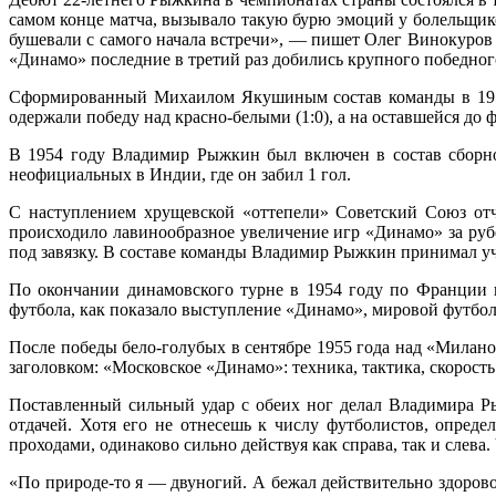
самом конце матча, вызывало такую бурю эмоций у болельщик
бушевали с самого начала встречи», — пишет Олег Винокуро
«Динамо» последние в третий раз добились крупного победного
Сформированный Михаилом Якушиным состав команды в 1954 
одержали победу над красно-белыми (1:0), а на оставшейся до
В 1954 году Владимир Рыжкин был включен в состав сборно
неофициальных в Индии, где он забил 1 гол.
С наступлением хрущевской «оттепели» Советский Союз отч
происходило лавинообразное увеличение игр «Динамо» за руб
под завязку. В составе команды Владимир Рыжкин принимал 
По окончании динамовского турне в 1954 году по Франции г
футбола, как показало выступление «Динамо», мировой футбо
После победы бело-голубых в сентябре 1955 года над «Миланом
заголовком: «Московское «Динамо»: техника, тактика, скорост
Поставленный сильный удар с обеих ног делал Владимира Р
отдачей. Хотя его не отнесешь к числу футболистов, опред
проходами, одинаково сильно действуя как справа, так и слева
«По природе-то я — двуногий. А бежал действительно здорово