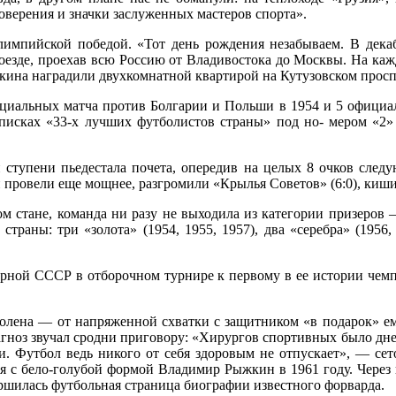
верения и значки заслуженных мастеров спорта».
лимпийской победой. «Тот день рождения незабываем. В дек
поезде, проехав всю Россию от Владивостока до Москвы. На ка
ина наградили двухкомнатной квартирой на Кутузовском проспе
иальных матча против Болгарии и Польши в 1954 и 5 официал
исках «33-х лучших футболистов страны» под но- мером «2» в
 ступени пьедестала почета, опередив на целых 8 очков след
 провели еще мощнее, разгромили «Крылья Советов» (6:0), кишин
м стане, команда ни разу не выходила из категории призеров
траны: три «золота» (1954, 1955, 1957), два «серебра» (1956
рной СССР в отборочном турнире к первому в ее истории чемп
олена — от напряженной схватки с защитником «в подарок» ем
гноз звучал сродни приговору: «Хирургов спортивных было дне
ыли. Футбол ведь никого от себя здоровым не отпускает», — с
ся с бело-голубой формой Владимир Рыжкин в 1961 году. Через н
вершилась футбольная страница биографии известного форварда.