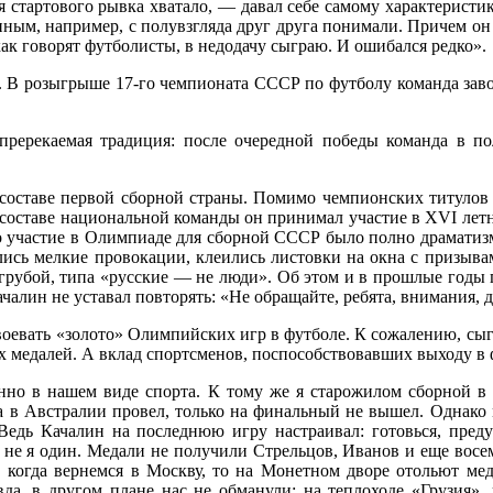
ля стартового рывка хватало, — давал себе самому характерист
ым, например, с полувзгляда друг друга понимали. Причем он об
ак говорят футболисты, в недодачу сыграю. И ошибался редко».
. В розыгрыше 17-го чемпионата СССР по футболу команда завое
ререкаемая традиция: после очередной победы команда в по
 составе первой сборной страны. Помимо чемпионских титулов
 составе национальной команды он принимал участие в XVI лет
о участие в Олимпиаде для сборной СССР было полно драматиз
лись мелкие провокации, клеились листовки на окна с призыва
грубой, типа «русские — не люди». Об этом и в прошлые годы п
лин не уставал повторять: «Не обращайте, ребята, внимания, 
оевать «золото» Олимпийских игр в футболе. К сожалению, сыг
их медалей. А вклад спортсменов, поспособствовавших выходу в 
енно в нашем виде спорта. К тому же я старожилом сборной 
а в Австралии провел, только на финальный не вышел. Однако 
дь Качалин на последнюю игру настраивал: готовься, предуп
 не я один. Медали не получили Стрельцов, Иванов и еще восем
когда вернемся в Москву, то на Монетном дворе отольют мед
вда, в другом плане нас не обманули: на теплоходе «Грузия»,