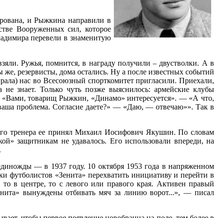
рована, и Рыжкина направили в
стве Вооруженных сил, которое
ладимира перевели в знаменитую
яли. Ружья, помнится, в награду получили – двустволки. А в
же, резервисты, дома остались. Ну а после известных событий
грала) нас во Всесоюзный спорткомитет пригласили. Приехали,
не знает. Только чуть позже выяснилось: армейские клубы
: «Вами, товарищ Рыжкин, «Динамо» интересуется». — «А что,
аша проблема. Согласие даете?» — «Даю, — отвечаю»». Так в
ого тренера ее принял Михаил Иосифович Якушин. По словам
ой» защитникам не удавалось. Его использовали впереди, на
.
единожды — в 1937 году. 10 октября 1953 года в напряженном
 футболистов «Зенита» перехватить инициативу и перейти в
то в центре, то с левого или правого края. Активен правый
нита» вынуждены отбивать мяч за линию ворот...», — писал
вает, чтобы первое появление новобранца на поле, тем более в