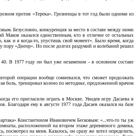
Грозном против «Терека». Грозненцы в тот год были одними из
овым. Безусловно, конкуренция за место в составе между ними
ий Маков оказался единственным, кто в отличие от остальных
 как и я когда-то, упустишь свой момент». Было время, когда
у пору «Днепр». Но после долгих раздумий и колебаний решил
 40. В 1977 году он был уже незаменим – в основном составе
 второй операции вообще сомневался, что сможет продолжать
гая боль, тренировал колено по методике, предложенной врачом
огда его пригласили играть в Москве. Увидев игру Дасаева в
. Благодаря ему в августе 1977 года Дасаев оказался на базе
артака» Константином Ивановичем Бесковым: «...что-то ты уж
комнаты, расположенной на втором этаже деревянного домика,
посмотрел на меня. Казалось, он сразу же хотел определить,