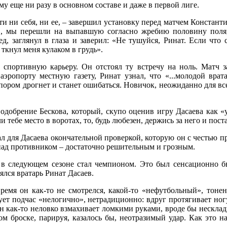
у еще ни разу в основном составе и даже в первой лиге.
сти ни себя, ни ее, – завершил установку перед матчем Констант
ов, мы перешли на выпавшую согласно жребию половину поля
ед, заглянул в глаза и заверил: «Не тушуйся, Ринат. Если что
ткнул меня кулаком в грудь».
 спортивную карьеру. Он отстоял ту встречу на ноль. Матч з
эропорту местную газету, Ринат узнал, что «...молодой врата
апором дрогнет и станет ошибаться. Новичок, неожиданно для вс
о одобрение Бескова, который, скупо оценив игру Дасаева как 
 тебе место в воротах, то, будь любезен, держись за него и пост
 для Дасаева окончательной проверкой, которую он с честью пр
над противником – достаточно решительным и грозным.
е в следующем сезоне стал чемпионом. Это был сенсационно бы
лся вратарь Ринат Дасаев.
 время он как-то не смотрелся, какой-то «нефутбольный», тон
ует подчас «нелогично», нетрадиционно: вдруг протягивает ногу 
он как-то неловко взмахивает ломкими руками, вроде бы нескладн
м броске, парируя, казалось бы, неотразимый удар. Как это на