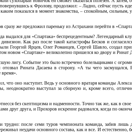
сокий сухопарый новичок ей сможет оказаться полезен. А затем, о
 повернувшись к Фролову, продолжил: – Ладно, сейчас пусть иде
, каким показался в момент знакомства, – спокойным, сильным,
ов сразу же предложил пареньку из Астрахани перейти в «Спарта
ода выдался для «Спартака» беспрецедентным? Легендарный клуб 
 дивизион. Как раз после такой катастрофы Бесков и согласил
 были Георгий Ярцев, Олег Романцев, Сергей Шавло, создал п
том новом «Спартаке» великолепно пришелся ко двору и Ринат Д
сшую лигу. Событие это было встречено болельщиками с огромн
тозвал Рината Дасаева в сторону. «А ты чего засмущался, Р
е время».
ил, что оно наступит. Ведь у основного вратаря команды Алекс
ы, неоднократно выступал за сборную и, кроме всего, отлично
несся без скептицизма и надменности. Точно так же, как в свое
хами друг друга, и Прохоров искренне радовался, когда по окон
 трудно: после семи туров чемпионата команда, забив лишь д
еживал неудачи основного состава, как и все. И естественно, б