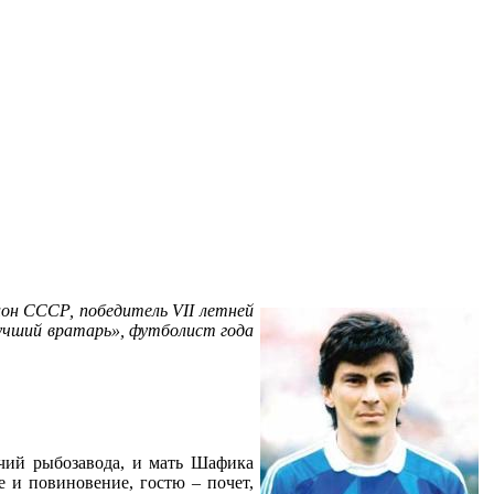
ион СССР, победитель
VII
летней
учший вратарь», футболист года
очий рыбозавода, и мать Шафика
е и повиновение, гостю – почет,