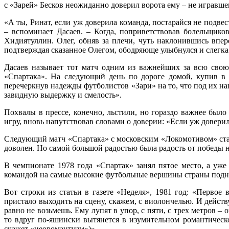
с «Зарей» Бесков неожиданно доверил ворота ему – не игравшем
«А ты, Ринат, если уж доверила команда, постарайся не подве
– вспоминает Дасаев. – Когда, поприветствовав болельщик
Хидиятуллин. Олег, обняв за плечи, чуть наклонившись впер
подтверждая сказанное Олегом, ободряюще улыбнулся и слегка 
Дасаев называет тот матч одним из важнейших за всю свою
«Спартака». На следующий день по дороге домой, купив в а
перечеркнув надежды футболистов «Зари» на то, что под их н
завидную выдержку и смелость».
Похвалы в прессе, конечно, льстили, но гораздо важнее был
игру, вновь напутствовав словами о доверии: «Если уж доверили
Следующий матч «Спартака» с московским «Локомотивом» стал
доволен. Но самой большой радостью была радость от победы 
В чемпионате 1978 года «Спартак» занял пятое место, а уж
командой на самые высокие футбольные вершины страны подня
Вот строки из статьи в газете «Неделя», 1981 год: «Первое
пристало выходить на сцену, скажем, с виолончелью. И действ
равно не возьмешь. Ему лупят в упор, с пяти, с трех метров – 
то вдруг по-яшински вытянется в изумительном романтическо
скажет «неоромантизм»)».