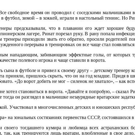
 Все свободное время он проводил с соседскими мальчишками в
 в футбол, зимой – в хоккей, играли в настольный теннис. Но Ри
енеры предсказывали, что в плавании его ждет хорошее буд
в пионерском лагере, Ринат порезал руку. В рану попала инфекц
м тренеры приходили звать его обратно, просили родителей п
нужденного перерыва в тренировках он все чаще стал появляться
зным нападающим, забивающим эффектные голы, от которых тр
качестве полевого игрока и чаще ставили в ворота.
 сына в футболе и привел к своему другу – детскому тренеру к
та приняли, пришлось скрыть, что он на год младше. Придя в шк
овато. «До ворот добить не мог – силенок не хватало», – как всп
е хотел становиться в ворота. «Давайте я попробую, – сказал Ри
 тогда он разглядел в мальчишке незаурядные вратарские задатки
ской. Участвовал в многочисленных детских и юношеских респу
а» на зональных состязаниях первенства СССР, состоявшихся в
ми своего тогдашнего кумира и любимца всех астраханских 
, так, как тренируются лишь вратари, влюбленные в свое дело. 