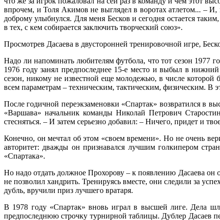
что же за игрок пожаловал на сей раз в команду и чем этот вы
впрочем, и Толя Акимов не выглядел в воротах атлетом... – И,
доброму улыбнулся. Для меня Бесков и сегодня остается таким
в тех, с кем собирается заключить творческий союз».
Просмотрев Дасаева в двусторонней тренировочной игре, Беск
Надо ли напоминать любителям футбола, что тот сезон 1977 г
1976 году занял предпоследнее 15-е место и выбыл в нижний
сезон, никому не известной еще молодежью, в числе которой
всем параметрам – техническим, тактическим, физическим. В э
После годичной переэкзаменовки «Спартак» возвратился в вы
«Варшава» начальник команды Николай Петрович Старостин о
стесняться. – И затем серьезно добавил: – Ничего, придет и тво
Конечно, он мечтал об этом «своем времени». Но не очень вер
авторитет: дважды он признавался лучшим голкипером стран
«Спартака».
Но надо отдать должное Прохорову – к появлению Дасаева он от
не позволил хандрить. Тренируясь вместе, они следили за успе
дубль, вручили приз лучшего вратаря.
В 1978 году «Спартак» вновь играл в высшей лиге. Дела шли
предпоследнюю строчку турнирной таблицы. Дублер Дасаев пер