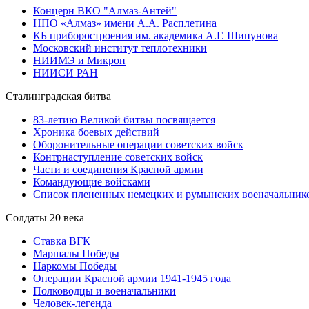
Концерн ВКО "Алмаз-Антей"
НПО «Алмаз» имени А.А. Расплетина
КБ приборостроения им. академика А.Г. Шипунова
Московский институт теплотехники
НИИМЭ и Микрон
НИИСИ РАН
Сталинградская битва
83-летию Великой битвы посвящается
Хроника боевых действий
Оборонительные операции советских войск
Контрнаступление советских войск
Части и соединения Красной армии
Командующие войсками
Список плененных немецких и румынских военачальник
Солдаты 20 века
Ставка ВГК
Маршалы Победы
Наркомы Победы
Операции Красной армии 1941-1945 года
Полководцы и военачальники
Человек-легенда