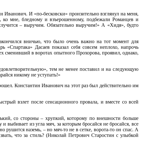
ин Иванович. И «по-бесковски» пронзительно взглянул на меня,
, ко мне, бледному и взъерошенному, подбежали Романцев и
 случится – выручим. Обязательно выручим!» А «Хидя», будто
акончился вничью, что было очень важно на тот момент для
рь «Спартака» Дасаев показал себя совсем неплохо, напрочь
ех сменивший в воротах опытного Прохорова, проявил, однако,
«удовлетворительную», тем не менее поставил и на следующую
арайся никому не уступать!»
ошел. Константин Иванович на этот раз был действительно им
стрый взлет после сенсационного провала, и вместе со всей
енький, со стороны – хрупкий, которому по внешности больше
и выбивает из угла мяч, за которым бросайся не бросайся, все
о рушится наземь, – но мяч-то не в сетке, ворота-то он спас. А
звать, что за стиль? (Николай Петрович Старостин с улыбкой