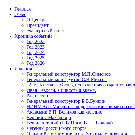
Главная
О нас
О Центре
Президент
Экспертный совет
Хроника событий
Год 2022
Год 2023
Год 2024
Год 2025
Год 2026
Издания
Генеральный конструктор М.П.Симонов
Генеральный конструктор С.В.Михеев
"А.И. Киселев. Жизнь, посвященная созданию ракет
Иван Тевосян. Личность и время.
Расплетин
Генеральный конструктор Б.В.Бункин
НИИМЭ и «Микрон» - лидер российской микроэле
Академик Е.П. Велихов как явление
Вершины Макаровца
Век испытаний (ГЛИЦ им. В.П. Чкалова)
Легенды российского спорта
Олимпийские зимние игры. Золотые мгновения