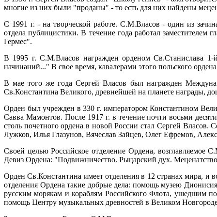
многие из них были "проданы" - то есть для них найдены меце
С 1991 г. - на творческой работе. С.М.Власов - один из за
отдела публицистики. В течение года работал заместителем г
Гермес".
В 1995 г. С.М.Власов награжден орденом Св.Станислава 1-й
начинаний..." В свое время, кавалерами этого польского орд
В мае того же года Сергей Власов был награжден Междунар
Св.Константина Великого, древнейшей на планете награды, д
Орден был учрежден в 330 г. императором Константином Вели
Савва Мамонтов. После 1917 г. в течение почти восьми десят
столь почетного ордена в новой России стал Сергей Власов.
Лужков, Илья Глазунов, Вячеслав Зайцев, Олег Ефремов, Алек
Своей целью Российское отделение Ордена, возглавляемое С
Девиз Ордена: "Подвижничество. Рыцарский дух. Меценатство
Орден Св.Константина имеет отделения в 12 странах мира, и в
отделения Ордена такие добрые дела: помощь музею Дионисия 
русским морякам и кораблям Российского Флота, ушедшим по
помощь Центру музыкальных древностей в Великом Новгороде