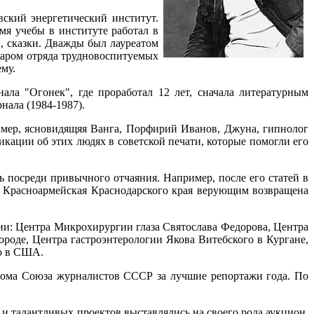
ский энергетический институт.
мя учебы в институте работал в
ы, сказки. Дважды был лауреатом
саром отряда трудновоспитуемых
ему.
ла "Огонек", где проработал 12 лет, сначала литературным
нала (1984-1987).
имер, ясновидящяя Ванга, Порфирий Иванов, Джуна, гипнолог
кации об этих людях в советской печати, которые помогли его
 посреди привычного отчаяния. Например, после его статей в
е Красноармейская Краснодарского края верующим возвращена
ии: Центра Микрохирургии глаза Святослава Федорова, Центра
оде, Центра гастроэнтерологии Якова Витебского в Кургане,
го в США.
плома Союза журналистов СССР за лучшие репортажи года. По
 и талантливых проектов выставлялись на своего рода аукцион,