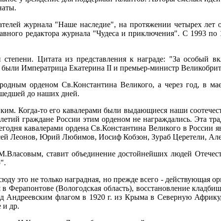
наты.
чинателей журнала "Наше наследие", на протяжении четырех л
лавного редактора журнала "Чудеса и приключения". С 1993 по 
 степени. Цитата из представления к награде: "За особый вк
ена были Императрица Екатерина II и премьер-министр Великобри
одным орденом Св.Константина Великого, а через год, в мае 
ошедшей до наших дней.
ким. Когда-то его кавалерами были выдающиеся наши соотечес
илетий граждане России этим орденом не награждались. Эта тра
 Сегодня кавалерами ордена Св.Константина Великого в России
сей Леонов, Юрий Любимов, Иосиф Кобзон, Зураб Церетели, Але
.М.Власовым, ставит объединение достойнейших людей Отечеств
".
сюду это не только наградная, но прежде всего - действующая 
в Ферапонтове (Вологодская область), восстановление кладбища
д Андреевским флагом в 1920 г. из Крыма в Северную Африку,
 и др.