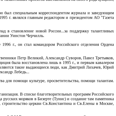
ет он был специальным корреспондентом журнала и заведующим
1995 г. являлся главным редактором и президентом АО "Газета
лад в становление новой России...за поддержку талантливых
тании Уинстон Черчилль.
1996 г., он стал командором Российского отделения Ордена
твенники Петр Великий, Александр Суворов, Павел Третьяков,
диция была восстановлена лишь в 1995 г., и первым кавалером
 являются такие выдающиеся люди, как Дмитрий Лихачев, Юрий
ксандр Лебедь...
а для помощи культуре, просветительства, помощи талантам.
организация. В списке благотворительных программ Российского
 русских моряков в Бизерте (Тунис) и создание там памятника
 строительство церкви Св.Константина и Св.Елены в Москве,