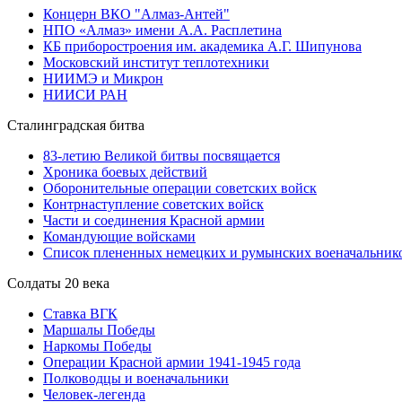
Концерн ВКО "Алмаз-Антей"
НПО «Алмаз» имени А.А. Расплетина
КБ приборостроения им. академика А.Г. Шипунова
Московский институт теплотехники
НИИМЭ и Микрон
НИИСИ РАН
Сталинградская битва
83-летию Великой битвы посвящается
Хроника боевых действий
Оборонительные операции советских войск
Контрнаступление советских войск
Части и соединения Красной армии
Командующие войсками
Список плененных немецких и румынских военачальник
Солдаты 20 века
Ставка ВГК
Маршалы Победы
Наркомы Победы
Операции Красной армии 1941-1945 года
Полководцы и военачальники
Человек-легенда