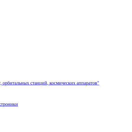
, орбитальных станций, космических аппаратов"
ктроники