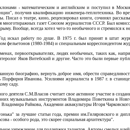
клонами - математическим и английским и поступил в Москов
анции", получив квалификацию инженера-теплотехника. Во вре
ы. Писал о театре, кино, рецензировал книги, сочинял рассказ
для многотиражных газет Союзом журналистов СССР. Был комис
рыму. Вообще, всегда хотел чего-то необычного и стремился к н
од искал работу по душе. В 1975 г. был принят в штат журна
лом фельетонов (1980-1984) и специальным корреспондентом жур
оменах, первооткрывателях, людях необычных, таких как, напр
нтеролог Яков Витебский и другие. Часто это были первые публи
анную биографию, вернуть доброе имя, обрести справедливость
ь Порфирия Иванова. Усилиями журналиста в 1987 г. в станиц
ому саду.
о деятеля С.М.Власов считает свое активное участие в создан
них музыкальных инструментов Владимира Поветкина в Новгор
а Владимира Райкова, Академии аквакультуры Игоря Чарковско
гонька" за лучшие статьи года, премии им.Гиляровского и ди
ва - особого рода, это скорее социальная архитектура".
ельное учреждение для поддержки талантов. Авторы смелых идей