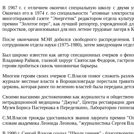
В 1967 г. с отличием окончил специальную школу с двумя у
Окончил его в 1974 г. по специальности "атомные электрост
многотиражной газете "Энергетик" редактором отдела культур
премии "Золотое перо", как лучший репортер, учрежденной 
подростков, организовывал для них летние трудовые лагеря в К
После окончания МЭИ добился свободного распределения. Г
сотрудником отдела науки (1975-1980), затем заведующим отде
Был широко известен как автор сенсационных очерков о фен
Владимир Райков, глазной хирург Святослав Федоров, гастроэ
героям пробиться сквозь чиновничьи барьеры.
Многим героям своих очерков С.Власов помог сложить разлом
журнале местные власти в Ворошиловграде перестали травит
церковь, которая ранее по велению властей была передана детск
Своими высшими достижениями как журналиста и общественног
нетрадиционной медицины "Джуна", Центра реставрации древ
Музея Бориса Пастернака в Переделкино, Лаборатории гипноз
С.М.Власов трижды удостаивался звания лауреата премии "О
словам академика Леонида Леонова, "журналистика Сергея Власо
В 1990 г. Сергей Власов создал "Школу гениев" - благотворит