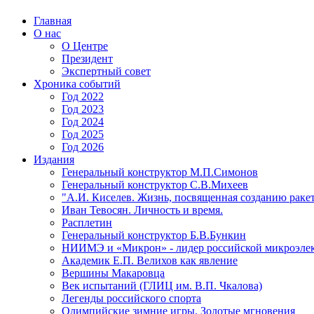
Главная
О нас
О Центре
Президент
Экспертный совет
Хроника событий
Год 2022
Год 2023
Год 2024
Год 2025
Год 2026
Издания
Генеральный конструктор М.П.Симонов
Генеральный конструктор С.В.Михеев
"А.И. Киселев. Жизнь, посвященная созданию ракет
Иван Тевосян. Личность и время.
Расплетин
Генеральный конструктор Б.В.Бункин
НИИМЭ и «Микрон» - лидер российской микроэле
Академик Е.П. Велихов как явление
Вершины Макаровца
Век испытаний (ГЛИЦ им. В.П. Чкалова)
Легенды российского спорта
Олимпийские зимние игры. Золотые мгновения