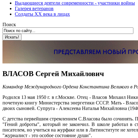
Выдающиеся деятели современности - участники войны
Галерея ветеранов
Солдаты XX века в лицах
Поиск
ВЛАСОВ Сергей Михайлович
Командор Международного Ордена Константина Великого в Р
Родился 13 мая 1950 г. в г.Москве. Отец - Власов Михаил Ник
почетную книгу Министерства энергетики СССР. Мать - Власов
двоих сыновей. Супруга - Алексеева Наталья Михайловна (1946 
С детства первейшим стремлением С.Власова было сочинять. Пис
"Гений доброты", который не закончил. В школе работал в ст
писателем, но учиться на журфаке или в Литинституте не хотел
"журналист - это особое состояние души".