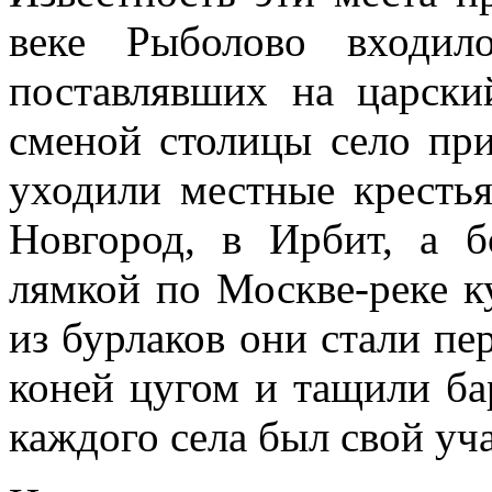
веке Рыболово входил
поставлявших на царск
сменой столицы село при
уходили местные кресть
Новгород, в Ирбит, а б
лямкой по Москве-реке к
из бурлаков они стали пе
коней цугом и тащили ба
каждого села был свой уча