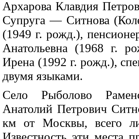
Архарова Клавдия Петровн
Супруга — Ситнова (Коле
(1949 г. рожд.), пенсион
Анатольевна (1968 г. р
Ирена (1992 г. рожд.), сп
двумя языками.
Село Рыболово Раменс
Анатолий Петрович Ситно
км от Москвы, всего л
Известность эти места п