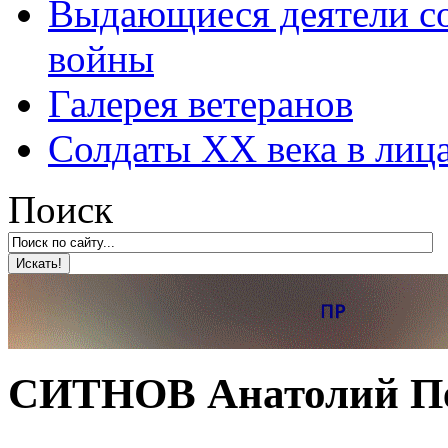
Выдающиеся деятели со
войны
Галерея ветеранов
Солдаты XX века в лиц
Поиск
СИТНОВ Анатолий П