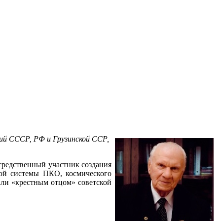
мий СССР, РФ и Грузинской ССР,
средственный участник создания
ной системы ПКО, космического
али «крестным отцом» советской