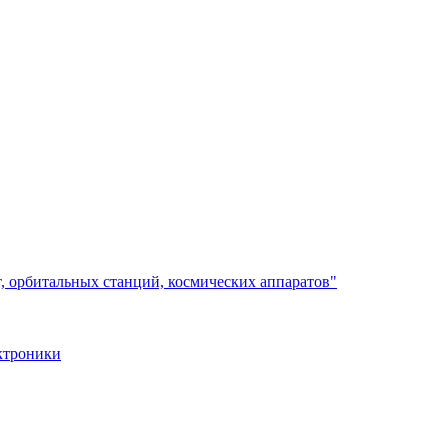
, орбитальных станций, космических аппаратов"
ктроники