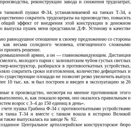
роизводства, реконструкции завода и снижения трудозатрат,
 танковой пушки Ф-34, устанавливаемой на танках Т-34, а
ущественно сократить трудозатраты на производство, повысить
и, общий эффект от внедрения этой конструкции в денежном
ю выпуска пушек меня представили Д.Ф. Устинову в качестве
ольно равнодушное отношение к своему предложению со стороны
а как весьма солидного человека, отягощенного сложными
 и принять решение.
 в промышленной армии, а он — главнокомандующим. Дистанция
 смелого, молодого парня с залихватским чубом густых светлых
ер-конструктор, разбирался в противооткатных устройствах,
воляло сократить сроки изготовления, количество дефицитных и
то существующие площади не позволят резко увеличить выпуск
е 10 тыс. кв. м был построен и введен в эксплуатацию за 26
ные в производство, несмотря на мнение противников этого
ыполнено, и, как показало время, оно оказалось правильным и
тем возрос с 3–4 до 150 единиц в день».
 счете пушка Грабина Ф-34 с противооткатными устройствами
ия танка Т-34 и вместе с танком вошла в историю Великой
я также выпускалась на заводе № 92.
созданное Центральное артиллерийское конструкторское бюро