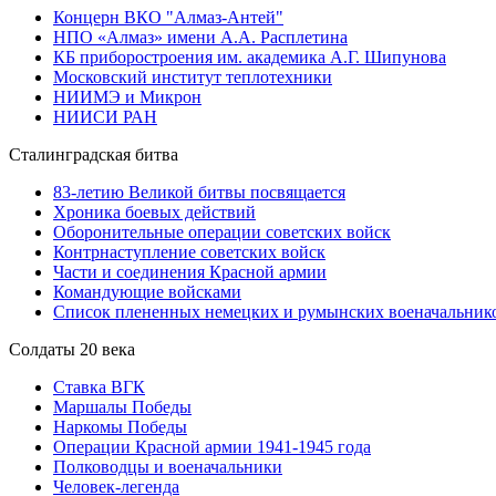
Концерн ВКО "Алмаз-Антей"
НПО «Алмаз» имени А.А. Расплетина
КБ приборостроения им. академика А.Г. Шипунова
Московский институт теплотехники
НИИМЭ и Микрон
НИИСИ РАН
Сталинградская битва
83-летию Великой битвы посвящается
Хроника боевых действий
Оборонительные операции советских войск
Контрнаступление советских войск
Части и соединения Красной армии
Командующие войсками
Список плененных немецких и румынских военачальник
Солдаты 20 века
Ставка ВГК
Маршалы Победы
Наркомы Победы
Операции Красной армии 1941-1945 года
Полководцы и военачальники
Человек-легенда