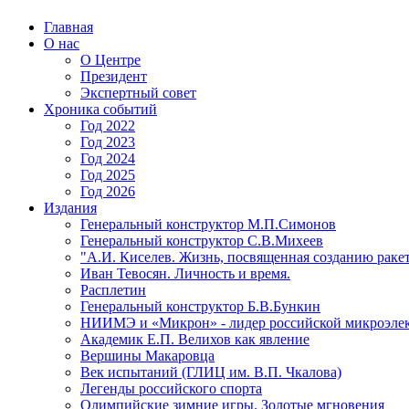
Главная
О нас
О Центре
Президент
Экспертный совет
Хроника событий
Год 2022
Год 2023
Год 2024
Год 2025
Год 2026
Издания
Генеральный конструктор М.П.Симонов
Генеральный конструктор С.В.Михеев
"А.И. Киселев. Жизнь, посвященная созданию ракет
Иван Тевосян. Личность и время.
Расплетин
Генеральный конструктор Б.В.Бункин
НИИМЭ и «Микрон» - лидер российской микроэле
Академик Е.П. Велихов как явление
Вершины Макаровца
Век испытаний (ГЛИЦ им. В.П. Чкалова)
Легенды российского спорта
Олимпийские зимние игры. Золотые мгновения