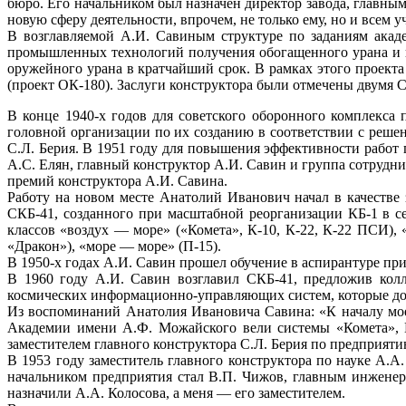
бюро. Его начальником был назначен директор завода, главн
новую сферу деятельности, впрочем, не только ему, но и всем у
В возглавляемой А.И. Савиным структуре по заданиям акад
промышленных технологий получения обогащенного урана и п
оружейного урана в кратчайший срок. В рамках этого проект
(проект ОК-180). Заслуги конструктора были отмечены двумя
В конце 1940-х годов для советского оборонного комплекса
головной организации по их созданию в соответствии с решен
С.Л. Берия. В 1951 году для повышения эффективности работ 
А.С. Елян, главный конструктор А.И. Савин и группа сотрудни
премий конструктора А.И. Савина.
Работу на новом месте Анатолий Иванович начал в качестве з
СКБ-41, созданного при масштабной реорганизации КБ-1 в с
классов «воздух — море» («Комета», К-10, К-22, К-22 ПСИ), 
«Дракон»), «море — море» (П-15).
В 1950-х годах А.И. Савин прошел обучение в аспирантуре при
В 1960 году А.И. Савин возглавил СКБ-41, предложив колл
космических информационно-управляющих систем, которые дол
Из воспоминаний Анатолия Ивановича Савина: «К началу мое
Академии имени А.Ф. Можайского вели системы «Комета», К
заместителем главного конструктора С.Л. Берия по предприяти
В 1953 году заместитель главного конструктора по науке А.А
начальником предприятия стал В.П. Чижов, главным инжене
назначили А.А. Колосова, а меня — его заместителем.