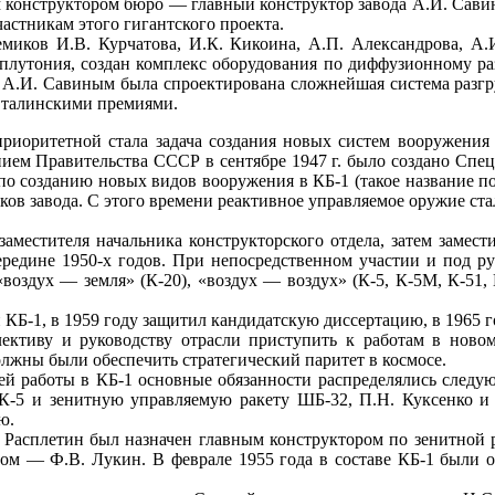
ым конструктором бюро — главный конструктор завода А.И. Сави
частникам этого гигантского проекта.
емиков И.В. Курчатова, И.К. Кикоина, А.П. Александрова, А.
лутония, создан комплекс оборудования по диффузионному разд
а А.И. Савиным была спроектирована сложнейшая система разгр
 Сталинскими премиями.
 приоритетной стала задача создания новых систем вооружения
ием Правительства СССР в сентябре 1947 г. было создано Спец
по созданию новых видов вооружения в КБ-1 (такое название по
ков завода. С этого времени реактивное управляемое оружие ст
аместителя начальника конструкторского отдела, затем замест
ередине 1950-х годов. При непосредственном участии и под ру
«воздух — земля» (К-20), «воздух — воздух» (К-5, К-5М, К-51, 
 КБ-1, в 1959 году защитил кандидатскую диссертацию, в 1965 г
ективу и руководству отрасли приступить к работам в ново
жны были обеспечить стратегический паритет в космосе.
й работы в КБ-1 основные обязанности распределялись следую
-5 и зенитную управляемую ракету ШБ-32, П.Н. Куксенко и 
ю.
. Расплетин был назначен главным конструктором по зенитной р
ром — Ф.В. Лукин. В феврале 1955 года в составе КБ-1 были 