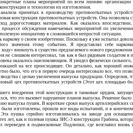
онкретные планы мероприятий по всем линиям: организации п
конструкции и технологии их изготовления.
нализа принятых к производству противооткатных устройств
 новая конструкция противооткатных устройств. Она позволяла с
сход дорогостоящих материалов. Как оказалось впоследстви
В процессе обсуждения намечаемых мероприятий по увеличени
 полезную инициативу в сложившейся непростой ситуации.
ать наркому о своем изобретении. Поскольку я уже испытал дов
обого значения этому событию. Я представлял себе нарком
а ходу» вникнуть в существо предлагаемого нового предложения
меня не слишком интересовал, так как я был рядовым солдатом
человека оказалось ошеломляющим. Я увидел физически сильного,
еакцией на все происходящее. Он детально, как хороший инжен
тно было, что его в первую очередь интересовало все, что поз
зводства с целью увеличения выпуска продукции. Определив, ч
новый цех противооткатных устройств (Этот цех площадью боле
шего внедрения этой конструкции в танковые орудия, запущен
хся, что это вызовет нарушение планов выпуска. Решение было в
ию выпуска пушек. В короткие сроки выпуск артиллерийских сис
 были изготовлены, прошли все виды испытаний, и в конечном
Эта пушка серийно изготавливалась на заводе для оснащен
х лет, как и полевая пушка ЗИС-3 конструкции Грабина, котора
л переведен в подмосковные Подлипки, где возглавил вновь 