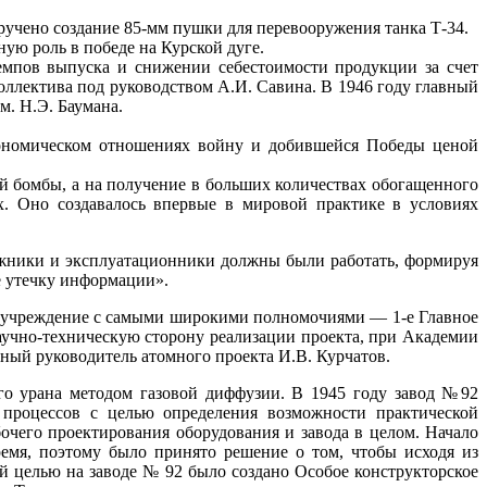
ручено создание 85-мм пушки для перевооружения танка Т-34.
ую роль в победе на Курской дуге.
мпов выпуска и снижении себестоимости продукции за счет
оллектива под руководством А.И. Савина. В 1946 году главный
м. Н.Э. Баумана.
кономическом отношениях войну и добившейся Победы ценой
й бомбы, а на получение в больших количествах обогащенного
х. Оно создавалось впервые в мировой практике в условиях
ажники и эксплуатационники должны были работать, формируя
е утечку информации».
 учреждение с самыми широкими полномочиями — 1-е Главное
научно-техническую сторону реализации проекта, при Академии
ый руководитель атомного проекта И.В. Курчатов.
о урана методом газовой диффузии. В 1945 году завод №92
 процессов с целью определения возможности практической
чего проектирования оборудования и завода в целом. Начало
емя, поэтому было принято решение о том, чтобы исходя из
й целью на заводе № 92 было создано Особое конструкторское