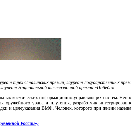
)
лауреат трех Сталинских премий, лауреат Государственных пре
ни, лауреат Национальной телевизионной премии «Победа»
бальных космических информационно-управляющих систем. Непо
ния оружейного урана и плутония, разработчик интегрирован
едки и целеуказания ВМФ. Человек, которого при жизни назыв
ременной России»)