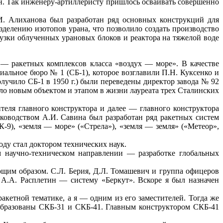
н. Так инженеру-артиллеристу пришлось осваивать совершенно
И. Алиханова был разработан ряд основных конструкций для
елению изотопов урана, что позволило создать производство
узки облученных урановых блоков и реактора на тяжелой воде
 — ракетных комплексов класса «воздух — море». В качестве
иальное бюро № 1 (СБ-1), которое возглавили П.Н. Куксенко и
лучило СБ-1 в 1950 г.) были переведены директор завода № 92
ало новым объектом и этапом в жизни лауреата трех Сталинских
ителя главного конструктора и далее — главного конструктора
ководством А.И. Савина был разработан ряд ракетных систем
К-9), «земля — море» («Стрела»), «земля — земля» («Метеор»,
оду стал доктором технических наук.
м научно-техническом направлении — разработке глобальных
щим образом. С.Л. Берия, Д.Л. Томашевич и группа офицеров
А.А. Расплетин — систему «Беркут». Вскоре я был назначен
акетной тематике, а я — одним из его заместителей. Тогда же
образованы СКБ-31 и СКБ-41. Главным конструктором СКБ-41