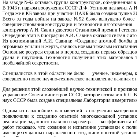
На заводе №92 осталась группа конструкторов, объединенная в
В 1943 г. нарком вооружения СССР Д.Ф. Устинов назначил А.И
Тогда же в КБ завода при участии ЦАКБ была создана пушка З
Всего за годы войны на заводе №92 было выпущено более 
совершенствования конструкции и технологии изготовления — 
конструктор А.И. Савин удостоен Сталинской премии I степени
Очередной этап в биографии А.И. Савина оказался связан с а
Из воспоминаний А.И. Савина: «Создание атомной бомбы д
огромных усилий и жертв, явилось новым тяжелым испытанием 
Основные ресурсы страны в период создания первых образцов
урана и плутония. Технология получения этих материалов 
необычайной секретности.
Специалистов в этой области не было — ученые, инженеры, 
совершенно новое научно-техническое направление начиная с
Для решения этой сложнейшей научно-технической и произв
управление Совета министров СССР, которое возглавил Б.Л. В
наук СССР была создана специальная Лаборатория измеритель
Одним из сложнейших направлений в получении материалов 
подключили к созданию опытной многокаскадной установки
реализации заданного главного параметра — коэффициента о
работ показало, что создание и испытание установки с по
имеющихся данных параллельно с созданием опытной установк