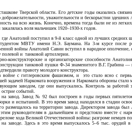
сташкове Тверской области. Его детские годы оказались связа
о доброжелательности, уважительности и бескорыстии здешних 
ость на всю жизнь. Конечно, времена тогда были не из легких
 закалялась воля мальчишек 1920–1930-х годов.
 где Анатолий поступил в 9-й класс одной из лучших средних шк
студентом МВТУ имени Н.Э. Баумана. На 3-м курсе после ре
енной войны Анатолий Савин вступил в народное ополчение, од
 полевой и танковой артиллерии.
рно-конструкторские и организаторские способности Анатолия
онструкции танковой пушки Ф-34 знаменитого В.Г. Грабина — г
одтвердили правоту молодого конструктора.
 войне с гитлеровским фашизмом, и это стало ясно с первы
йшей задачей Наркомата вооружения и Наркомата обороны стало 
вующим заводом, где они выпускались. Контроль за работой 
 острие событий.
 на завод. Завод № 92 был построен в годы первых пятилето
орки и испытаний. В это время завод находился в стадии осв
го размещалось на территории завода. Директором завода был 
, этим руководителям в дальнейшем и предстояло вместе с нар
реломе хода Великой Отечественной войны: разгроме немцев по
на заводе. Здесь в это время выпускалось 5–6 тыс. орудий 