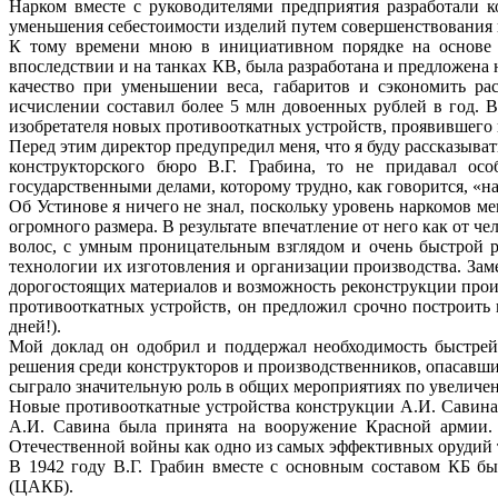
Нарком вместе с руководителями предприятия разработали к
уменьшения себестоимости изделий путем совершенствования 
К тому времени мною в инициативном порядке на основе а
впоследствии и на танках КВ, была разработана и предложена
качество при уменьшении веса, габаритов и сэкономить ра
исчислении составил более 5 млн довоенных рублей в год. 
изобретателя новых противооткатных устройств, проявившего
Перед этим директор предупредил меня, что я буду рассказыв
конструкторского бюро В.Г. Грабина, то не придавал ос
государственными делами, которому трудно, как говорится, «н
Об Устинове я ничего не знал, поскольку уровень наркомов 
огромного размера. В результате впечатление от него как от 
волос, с умным проницательным взглядом и очень быстрой р
технологии их изготовления и организации производства. Заме
дорогостоящих материалов и возможность реконструкции прои
противооткатных устройств, он предложил срочно построить 
дней!).
Мой доклад он одобрил и поддержал необходимость быстрей
решения среди конструкторов и производственников, опасавши
сыграло значительную роль в общих мероприятиях по увеличен
Новые противооткатные устройства конструкции А.И. Савина
А.И. Савина была принята на вооружение Красной армии. 
Отечественной войны как одно из самых эффективных орудий те
В 1942 году В.Г. Грабин вместе с основным составом КБ бы
(ЦАКБ).