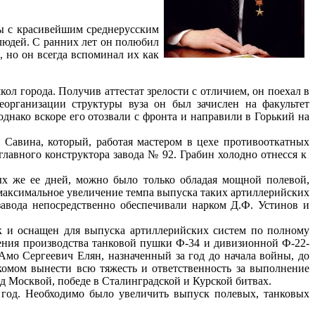
ны с красивейшим среднерусским
людей. С ранних лет он полюбил
, но он всегда вспоминал их как
ол города. Получив аттестат зрелости с отличием, он поехал в
организации структуры вуза он был зачислен на факультет
нако вскоре его отозвали с фронта и направили в Горький на
 Савина, который, работая мастером в цехе противооткатных
лавного конструктора завода № 92. Грабин холодно отнесся к
х же ее дней, можно было только обладая мощной полевой,
максимальное увеличение темпа выпуска таких артиллерийских
завода непосредственно обеспечивали нарком Д.Ф. Устинов и
к и оснащен для выпуска артиллерийских систем по полному
оения производства танковой пушки Ф-34 и дивизионной Ф-22-
Амо Сергеевич Елян, назначенный за год до начала войны, до
комом вынести всю тяжесть и ответственность за выполнение
д Москвой, победе в Сталинградской и Курской битвах.
в год. Необходимо было увеличить выпуск полевых, танковых