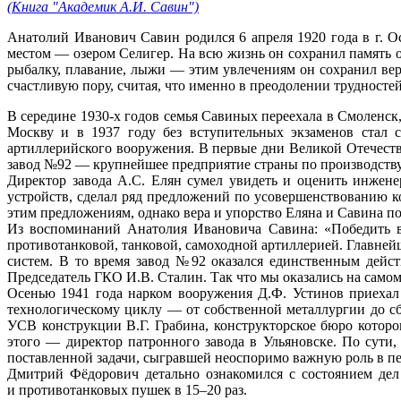
(Книга "Академик А.И. Савин")
Анатолий Иванович Савин родился 6 апреля 1920 года в г. О
местом — озером Селигер. На всю жизнь он сохранил память 
рыбалку, плавание, лыжи — этим увлечениям он сохранил верн
счастливую пору, считая, что именно в преодолении трудностей
В середине 1930-х годов семья Савиных переехала в Смоленск,
Москву и в 1937 году без вступительных экзаменов стал 
артиллерийского вооружения. В первые дни Великой Отечеств
завод №92 — крупнейшее предприятие страны по производству
Директор завода А.С. Елян сумел увидеть и оценить инжене
устройств, сделал ряд предложений по усовершенствованию к
этим предложениям, однако вера и упорство Еляна и Савина п
Из воспоминаний Анатолия Ивановича Савина: «Победить в
противотанковой, танковой, самоходной артиллерией. Главне
систем. В то время завод №92 оказался единственным дейст
Председатель ГКО И.В. Сталин. Так что мы оказались на самом
Осенью 1941 года нарком вооружения Д.Ф. Устинов приехал
технологическому циклу — от собственной металлургии до сб
УСВ конструкции В.Г. Грабина, конструкторское бюро которо
этого — директор патронного завода в Ульяновске. По сути
поставленной задачи, сыгравшей неоспоримо важную роль в пе
Дмитрий Фёдорович детально ознакомился с состоянием дел 
и противотанковых пушек в 15–20 раз.