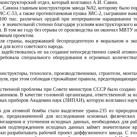
 конструкторский отдел, который возглавил А.И. Савин.
. Савина главным конструктором завода №92, которому было по
ИС-С-53, а также противотанковая пушка ЗИС-2, сыгравшие важн
100 тыс. различных орудий при непрерывном наращивании те
в значительной степени благодаря усилиям конструкторского к
. В том же году без отрыва от производства он окончил МВТУ и
томным проектом.
ля страны, выдержавшей беспрецедентную в моральном и э
для всего советского народа.
 задействовались не на создание непосредственно самой атомно
требовала специального оборудования в огромных количества
конструкторы, технологи, производственники, строители, монт
 нуля, при этом соблюдая строжайшие правила, предотвращающи
одственной проблемы при Совете министров СССР было создано
анников. В качестве головной организации, ответственной за 
ных приборов Академии наук (ЛИПАН), которую возглавил научн
для атомной бомбы стало выделение урана-235 из природног
, предназначенной для исследования основных физических
богащения и уточнения исходных данных, необходимых для рабо
лным подтверждением исходных данных займет значительное вр
и разрабатывать рабочий проект диффузионного завода. С это