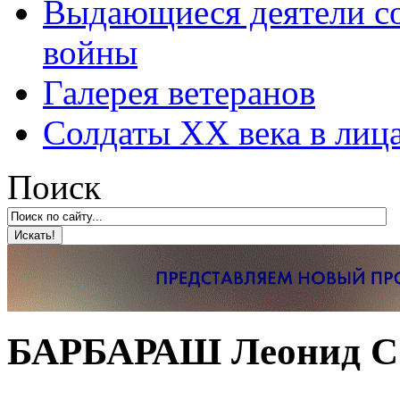
Выдающиеся деятели со
войны
Галерея ветеранов
Солдаты XX века в лиц
Поиск
БАРБАРАШ Леонид С