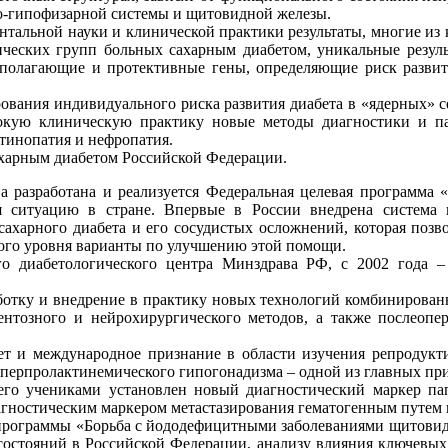
о-гипофизарной системы и щитовидной железы.
тальной науки и клинической практики результаты, многие из 
ических групп больных сахарным диабетом, уникальные резул
сполагающие и протективные гены, определяющие риск развити
рования индивидуального риска развития диабета в «ядерных» 
кую клиническую практику новые методы диагностики и пат
етинопатия и нефропатия.
ахарным диабетом Российской Федерации.
 разработана и реализуется Федеральная целевая программа 
я ситуацию в стране. Впервые в России внедрена система
сахарного диабета и его сосудистых осложнений, которая позв
ного уровня варианты по улучшению этой помощи.
о диабетологического центра Минздрава РФ, с 2002 года 
аботку и внедрение в практику новых технологий комбинирован
нтозного и нейрохирургического методов, а также послеопе
ет и международное признание в области изучения репродук
иперпролактинемического гипогонадизма – одной из главных пр
о учениками установлен новый диагностический маркер папи
иагностическим маркером метастазирования гематогенным путем
программы «Борьба с йододефицитными заболеваниями щитовид
стояний в Российской Федерации, анализу влияния ключевых 