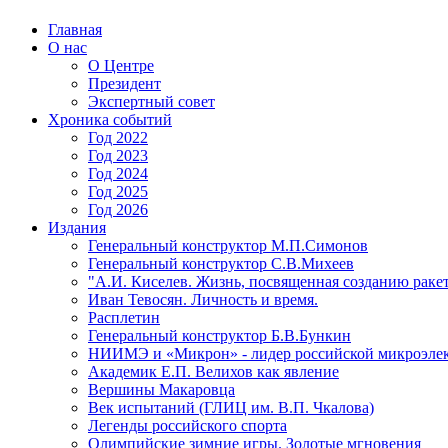
Главная
О нас
О Центре
Президент
Экспертный совет
Хроника событий
Год 2022
Год 2023
Год 2024
Год 2025
Год 2026
Издания
Генеральный конструктор М.П.Симонов
Генеральный конструктор С.В.Михеев
"А.И. Киселев. Жизнь, посвященная созданию ракет
Иван Тевосян. Личность и время.
Расплетин
Генеральный конструктор Б.В.Бункин
НИИМЭ и «Микрон» - лидер российской микроэле
Академик Е.П. Велихов как явление
Вершины Макаровца
Век испытаний (ГЛИЦ им. В.П. Чкалова)
Легенды российского спорта
Олимпийские зимние игры. Золотые мгновения