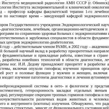
 Института медицинской радиологии АМН СССР (г. Обнинск).
ологии Института экспериментальной и клинической онкологи
 – профессор кафедры факультетской терапии 1-го лечебног
и по настоящее время – заведующий кафедрой эндокринологии
ектором Государственного учреждения Эндокринологический нау
о-диагностическим, лечебным, организационно-методическим и
программ по сохранению здоровья больных с эндокринопатиями 
отечественных и зарубежных специалистов в области фундамен
ных центров эндокринологии-диабетологии.
94 году – действительным членом РАМН, в 2002 году – академик
й большой научный вклад в разработку приоритетных направле
ет фундаментальные и прикладные работы, известные в стран
а, разработка новейших технологий в области диагностики, л
грены ног. И.И. Дедову принадлежит приоритет в разработке 
истемы, включая опухоли гипофиза; изучении принципов ор
ющей рост и половые функции у мужчин и женщин, включая 
ов входит изучение патогенеза диагностики и лечения аутоимм
ейроэндокринной системы в онто- и филогенезе у предста
системогенез), гетерохронность закладки отдельных звен
ядра), регулирующие секрецию тропных гормонов гипофиза и п
очувствительности различных видов животных и человека 
го и внутреннего (изотопы) излучения. Обнаружено, что ра
леточных структурах, зависят от функционального состояния ней