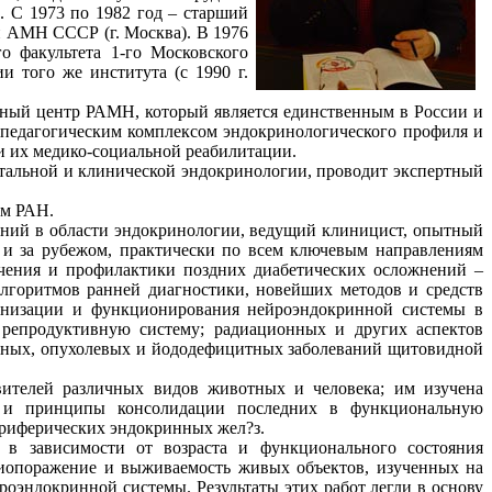
 С 1973 по 1982 год – старший
и АМН СССР (г. Москва). В 1976
о факультета 1-го Московского
 того же института (с 1990 г.
чный центр РАМН, который является единственным в России и
 педагогическим комплексом эндокринологического профиля и
и их медико-социальной реабилитации.
тальной и клинической эндокринологии, проводит экспертный
ом РАН.
ний в области эндокринологии, ведущий клиницист, опытный
е и за рубежом, практически по всем ключевым направлениям
ечения и профилактики поздних диабетических осложнений –
алгоритмов ранней диагностики, новейших методов и средств
ганизации и функционирования нейроэндокринной системы в
репродуктивную систему; радиационных и других аспектов
унных, опухолевых и йододефицитных заболеваний щитовидной
вителей различных видов животных и человека; им изучена
ьев и принципы консолидации последних в функциональную
ериферических эндокринных жел?з.
в зависимости от возраста и функционального состояния
диопоражение и выживаемость живых объектов, изученных на
роэндокринной системы. Результаты этих работ легли в основу