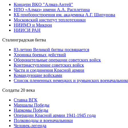
Концерн ВКО "Алмаз-Антей"
НПО «Алмаз» имени А.А. Расплетина
КБ приборостроения им. академика А.Г. Шипунова
Московский институт теплотехники
НИИМЭ и Микрон
НИИСИ РАН
Сталинградская битва
83-летию Великой битвы посвящается
Хроника боевых действий
Оборонительные операции советских войск
Контрнаступление советских войск
Части и соединения Красной армии
Командующие войсками
Список плененных немецких и румынских военачальник
Солдаты 20 века
Ставка ВГК
Маршалы Победы
Наркомы Победы
Операции Красной армии 1941-1945 года
Полководцы и военачальники
Человек-легенда