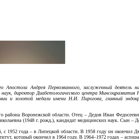
го Апостола Андрея Первозванного, заслуженный деятель н
х наук, директор Диабетологического центра Минсоцразвития 
мии и золотой медали имени Н.И. Пирогова, главный эндок
о района Воронежской области. Отец – Дедов Иван Федосеевич 
иколаевна (1948 г. рожд.), кандидат медицинских наук. Сын – 
, с 1952 года – в Липецкой области. В 1958 году он окончил
тут, который окончил в 1964 году. В 1964–1972 годах – аспир