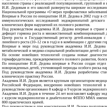
населения страны с реализацией популяционной, групповой и
И.И. Дедовым и его школой развернуты широкие исследовани
Национальной программы «О мерах профилактики заболеваний
Впервые в России по инициативе И.И. Дедова в 2002 году в 
иммунологических исследований эндокринопатий детского
клинических форм нарушений их полового развития.
Под руководством академика И.И. Дедова впервые в стране 
дефицит гормона роста и множественный комбинированный де
Центр роста и Государственный регистр детей-инвалидов 
линейного роста (10–12 см в год) и в комбинации с другими г
Впервые в мире под руководством академика И.И. Дедова 
метаболической и медико-социальной реабилитации детей с р
На основе новейших технологий созданы новые диагности
гермафродитизма, преждевременного полового развития, болез
По инициативе И.И. Дедова впервые в России создан отдел
новорожденных детей, уточняющий периоды особого риска на
Под руководством академика И.И. Дедова разработаны ста
клиническую практику России.
Академик И.И. Дедов является крупным организатором медици
Российской Федерации, внедрению новейших технологий в о
руководством организовано 8 кафедр и 9 курсов эндокринолог
Академик И.И. Дедов в течение 24 лет возглавляет кафедру 
с курсом эндокринологии и диабетологии ФППО ММА имени И.
800 практических врачей.
Под руководством и при консультации И.И. Дедова подготовле