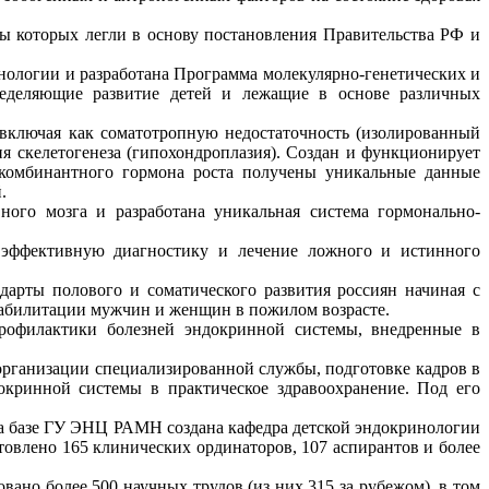
ы которых легли в основу постановления Правительства РФ и
нологии и разработана Программа молекулярно-генетических и
ределяющие развитие детей и лежащие в основе различных
 включая как соматотропную недостаточность (изолированный
 скелетогенеза (гипохондроплазия). Создан и функционирует
екомбинантного гормона роста получены уникальные данные
.
ого мозга и разработана уникальная система гормонально-
 эффективную диагностику и лечение ложного и истинного
арты полового и соматического развития россиян начиная с
абилитации мужчин и женщин в пожилом возрасте.
профилактики болезней эндокринной системы, внедренные в
организации специализированной службы, подготовке кадров в
кринной системы в практическое здравоохранение. Под его
на базе ГУ ЭНЦ РАМН создана кафедра детской эндокринологии
влено 165 клинических ординаторов, 107 аспирантов и более
ано более 500 научных трудов (из них 315 за рубежом), в том