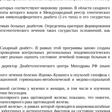
которых соответствуют мировому уровню. В области сахарного
ьтаты которого вошли в Международный реестр генетических
я иммунодефицитного диабета (1-го типа) и его сосудистых
семьях больных диабетом. Определены критерии формирования
огенетического лечения таких сосудистых осложнений, как
«Сахарный диабет». В рамках этой программы заново создана
 проведения контрольных региональных эпидемиологических
оляет реально оценить состояние лечебной помощи больным в
– директор Диабетологического центра Минздрава РФ (ныне
ного лечения болезни Иценко–Кушинга и опухолей гипофиза с
рационной гормонально-метаболической и медико-социальной
тивной системы у мужчин и женщин, в том числе в изучении
ичин бесплодия.
ллярного рака щитовидной железы; показано, что онкоген,
 папиллярного рака щитовидной железы.
ной железы», в рамках которой проводятся широкомасштабные
зобогенных и антропогенных факторов на состояние здоровья