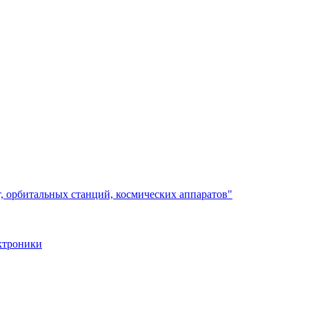
, орбитальных станций, космических аппаратов"
ктроники