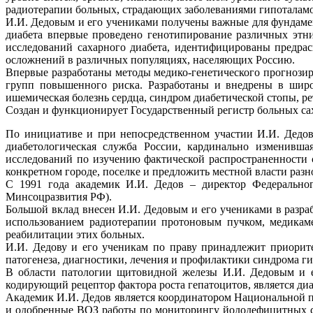
радиотерапии больных, страдающих заболеваниями гипоталам
И.И. Дедовым и его учениками получены важные для фундамен
диабета впервые проведено генотипирование различных этн
исследований сахарного диабета, идентифицированы предра
осложнений в различных популяциях, населяющих Россию.
Впервые разработаны методы медико-генетического прогнози
групп повышенного риска. Разработаны и внедрены в широ
ишемическая болезнь сердца, синдром диабетической стопы, р
Создан и функционирует Государственный регистр больных с
По инициативе и при непосредственном участии И.И. Дедова
диабетологическая служба России, кардинально изменивша
исследований по изучению фактической распространенности 
конкретном городе, поселке и предложить местной власти раз
С 1991 года академик И.И. Дедов – директор Федеральног
Минсоцразвития РФ).
Большой вклад внесен И.И. Дедовым и его учениками в разр
использованием радиотерапии протоновым пучком, медикаме
реабилитации этих больных.
И.И. Дедову и его ученикам по праву принадлежит приорит
патогенеза, диагностики, лечения и профилактики синдрома г
В области патологии щитовидной железы И.И. Дедовым и ег
кодирующий рецептор фактора роста гепатоцитов, является д
Академик И.И. Дедов является координатором Национальной 
и одобренные ВОЗ работы по мониторингу йододефицитных со