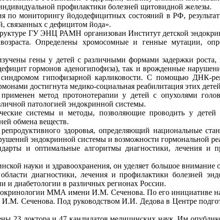
 индивидуальной профилактики болезней щитовидной железы.
я по мониторингу йододефицитных состояний в РФ, результат
, связанных с дефицитом йода».
структуре ГУ ЭНЦ РАМН организован Институт детской эндокри
 возраста. Определены хромосомные и генные мутации, оп
изучены гены у детей с различными формами задержки роста,
фицит гормонов аденогипофиза), так и врожденные нарушения
с синдромом гипофизарной карликовости. С помощью ДНК-р
ормонами достигнута медико-социальная реабилитация этих детей
применен метод протонотерапии у детей с опухолями головн
азличной патологией эндокринной системы.
ческие системы и методы, позволяющие проводить у детей
ней обмена веществ.
 репродуктивного здоровья, определяющий национальные станд
рушений эндокринной системы и возможности гормональной ре
ндарты и оптимальные алгоритмы диагностики, лечения и 
нской науки и здравоохранения, он уделяет большое внимание 
бласти диагностики, лечения и профилактики болезней эндо
ии и диабетологии в различных регионах России.
эндокринологии ММА имени И.М. Сеченова. По его инициативе 
М. Сеченова. Под руководством И.И. Дедова в Центре подгото
ны 23 доктора и 47 кандидатов медицинских наук. Им опубликов