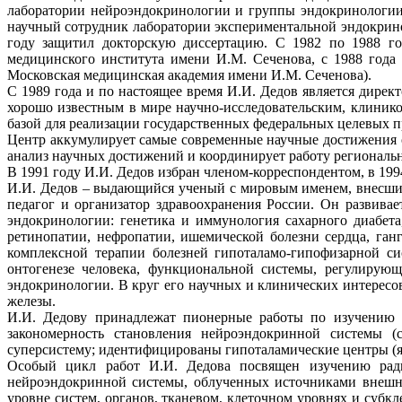
лаборатории нейроэндокринологии и группы эндокринологии
научный сотрудник лаборатории экспериментальной эндокрин
году защитил докторскую диссертацию. С 1982 по 1988 год
медицинского института имени И.М. Сеченова, с 1988 года 
Московская медицинская академия имени И.М. Сеченова).
С 1989 года и по настоящее время И.И. Дедов является дир
хорошо известным в мире научно-исследовательским, клиник
базой для реализации государственных федеральных целевых 
Центр аккумулирует самые современные научные достижения 
анализ научных достижений и координирует работу региональ
В 1991 году И.И. Дедов избран членом-корреспондентом, в 19
И.И. Дедов – выдающийся ученый с мировым именем, внесши
педагог и организатор здравоохранения России. Он развива
эндокринологии: генетика и иммунология сахарного диабет
ретинопатии, нефропатии, ишемической болезни сердца, ган
комплексной терапии болезней гипоталамо-гипофизарной с
онтогенезе человека, функциональной системы, регулиру
эндокринологии. В круг его научных и клинических интерес
железы.
И.И. Дедову принадлежат пионерные работы по изучению н
закономерность становления нейроэндокринной системы (
суперсистему; идентифицированы гипоталамические центры (
Особый цикл работ И.И. Дедова посвящен изучению ради
нейроэндокринной системы, облученных источниками внешне
уровне систем, органов, тканевом, клеточном уровнях и субк