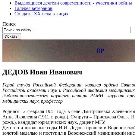
Выдающиеся деятели современности - участники войны
Галерея ветеранов
Солдаты XX века в лицах
Поиск
ДЕДОВ Иван Иванович
Герой труда Российской Федерации, кавалер ордена Свято
Российской академии наук и Российской академии медицински
Эндокринологического научного центра РАМН, лауреат пре
медицинских наук, профессор
Родился 12 февраля 1941 года в селе Дмитряшевка Хлевенског
Анна Яковлевна (1911 г. рожд.). Супруга – Приезжева Ольга Н
рожд.), кандидат юридических наук, доцент МГУ.
Детство и школьные годы И.И. Дедова прошли в Воронежской
золотой медалью и поступил в Воронежский медицинский инсти