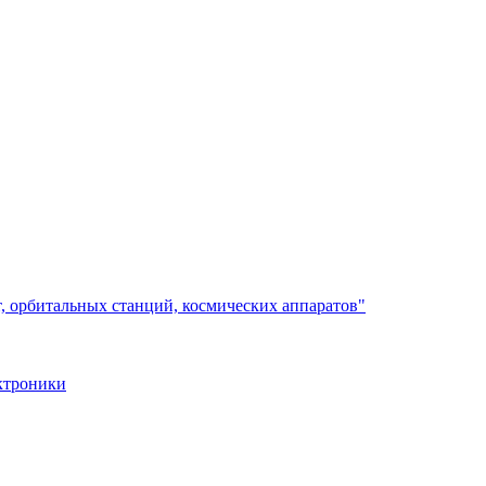
, орбитальных станций, космических аппаратов"
ктроники