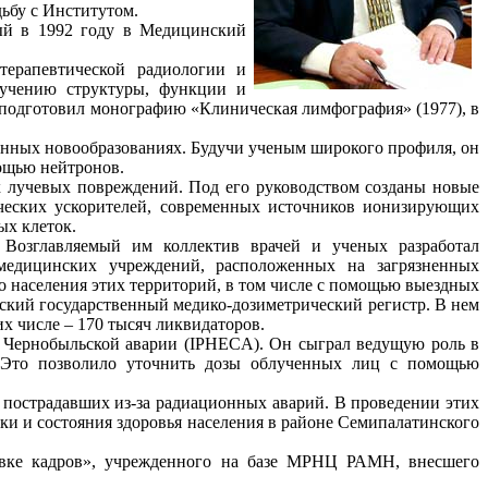
ьбу с Институтом.
ый в 1992 году в Медицинский
терапевтической радиологии и
зучению структуры, функции и
 подготовил монографию «Клиническая лимфография» (1977), в
.
енных новообразованиях. Будучи ученым широкого профиля, он
мощью нейтронов.
 лучевых повреждений. Под его руководством созданы новые
ических ускорителей, современных источников ионизирующих
ых клеток.
Возглавляемый им коллектив врачей и ученых разработал
 медицинских учреждений, расположенных на загрязненных
о населения этих территорий, в том числе с помощью выездных
кий государственный медико-дозиметрический регистр. В нем
х числе – 170 тысяч ликвидаторов.
Чернобыльской аварии (IPHECA). Он сыграл ведущую роль в
”. Это позволило уточнить дозы облученных лиц с помощью
пострадавших из-за радиационных аварий. В проведении этих
и и состояния здоровья населения в районе Семипалатинского
овке кадров», учрежденного на базе МРНЦ РАМН, внесшего