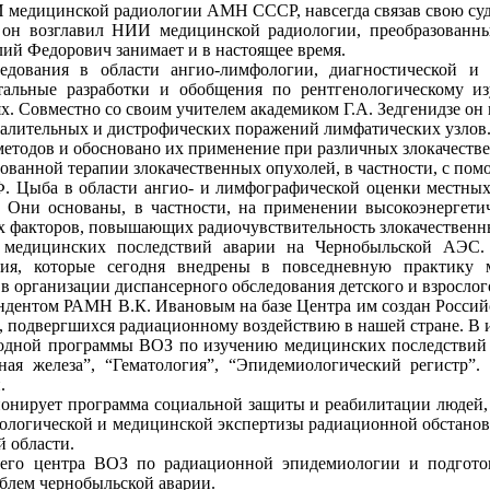
 медицинской радиологии АМН СССР, навсегда связав свою суд
и он возглавил НИИ медицинской радиологии, преобразованн
й Федорович занимает и в настоящее время.
дования в области ангио-лимфологии, диагностической и 
альные разработки и обобщения по рентгенологическому и
х. Совместно со своим учителем академиком Г.А. Зедгенидзе он
палительных и дистрофических поражений лимфатических узлов
методов и обосновано их применение при различных злокачеств
рованной терапии злокачественных опухолей, в частности, с по
Ф. Цыба в области ангио- и лимфографической оценки местных
. Они основаны, в частности, на применении высокоэнергет
их факторов, повышающих радиочувствительность злокачественн
едицинских последствий аварии на Чернобыльской АЭС. 
тия, которые сегодня внедрены в повседневную практику
в организации диспансерного обследования детского и взрослог
дентом РАМН В.К. Ивановым на базе Центра им создан Российс
, подвергшихся радиационному воздействию в нашей стране. В и
одной программы ВОЗ по изучению медицинских последствий 
ная железа”, “Гематология”, “Эпидемиологический регистр
.
онирует программа социальной защиты и реабилитации людей, 
кологической и медицинской экспертизы радиационной обстановк
 области.
его центра ВОЗ по радиационной эпидемиологии и подгот
блем чернобыльской аварии.