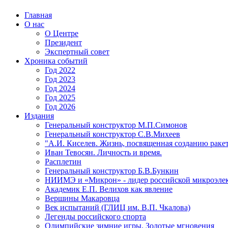
Главная
О нас
О Центре
Президент
Экспертный совет
Хроника событий
Год 2022
Год 2023
Год 2024
Год 2025
Год 2026
Издания
Генеральный конструктор М.П.Симонов
Генеральный конструктор С.В.Михеев
"А.И. Киселев. Жизнь, посвященная созданию ракет
Иван Тевосян. Личность и время.
Расплетин
Генеральный конструктор Б.В.Бункин
НИИМЭ и «Микрон» - лидер российской микроэле
Академик Е.П. Велихов как явление
Вершины Макаровца
Век испытаний (ГЛИЦ им. В.П. Чкалова)
Легенды российского спорта
Олимпийские зимние игры. Золотые мгновения