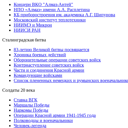
Концерн ВКО "Алмаз-Антей"
НПО «Алмаз» имени А.А. Расплетина
КБ приборостроения им. академика А.Г. Шипунова
Московский институт теплотехники
НИИМЭ и Микрон
НИИСИ РАН
Сталинградская битва
83-летию Великой битвы посвящается
Хроника боевых действий
Оборонительные операции советских войск
Контрнаступление советских войск
Части и соединения Красной армии
Командующие войсками
Список плененных немецких и румынских военачальник
Солдаты 20 века
Ставка ВГК
Маршалы Победы
Наркомы Победы
Операции Красной армии 1941-1945 года
Полководцы и военачальники
Человек-легенда