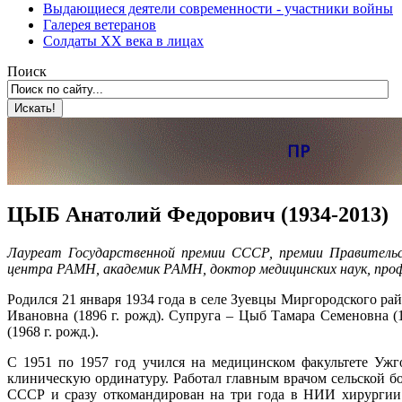
Выдающиеся деятели современности - участники войны
Галерея ветеранов
Солдаты XX века в лицах
Поиск
ЦЫБ Анатолий Федорович (1934-2013)
Лауреат Государственной премии СССР, премии Правительс
центра РАМН, академик РАМН, доктор медицинских наук, про
Родился 21 января 1934 года в селе Зуевцы Миргородского ра
Ивановна (1896 г. рожд). Супруга – Цыб Тамара Семеновна (1
(1968 г. рожд.).
С 1951 по 1957 год учился на медицинском факультете Ужго
клиническую ординатуру. Работал главным врачом сельской 
СССР и сразу откомандирован на три года в НИИ хирургии