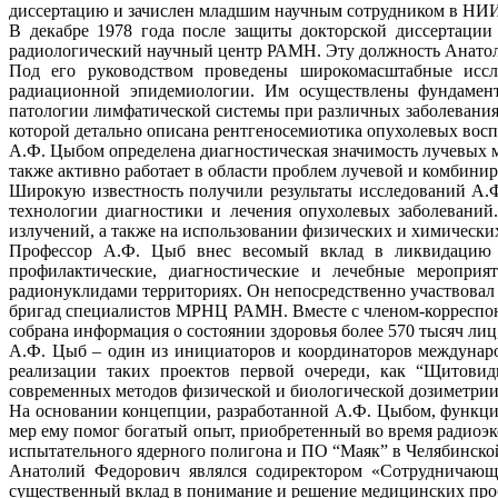
диссертацию и зачислен младшим научным сотрудником в НИИ
В декабре 1978 года после защиты докторской диссертаци
радиологический научный центр РАМН. Эту должность Анатоли
Под его руководством проведены широкомасштабные иссле
радиационной эпидемиологии. Им осуществлены фундамент
патологии лимфатической системы при различных заболевания
которой детально описана рентгеносемиотика опухолевых вос
А.Ф. Цыбом определена диагностическая значимость лучевых 
также активно работает в области проблем лучевой и комбини
Широкую известность получили результаты исследований А.
технологии диагностики и лечения опухолевых заболеваний
излучений, а также на использовании физических и химическ
Профессор А.Ф. Цыб внес весомый вклад в ликвидацию м
профилактические, диагностические и лечебные мероприя
радионуклидами территориях. Он непосредственно участвовал 
бригад специалистов МРНЦ РАМН. Вместе с членом-корреспон
собрана информация о состоянии здоровья более 570 тысяч лиц
А.Ф. Цыб – один из инициаторов и координаторов междунар
реализации таких проектов первой очереди, как “Щитовид
современных методов физической и биологической дозиметрии
На основании концепции, разработанной А.Ф. Цыбом, функци
мер ему помог богатый опыт, приобретенный во время радиоэ
испытательного ядерного полигона и ПО “Маяк” в Челябинской
Анатолий Федорович являлся содиректором «Сотрудничающ
существенный вклад в понимание и решение медицинских про