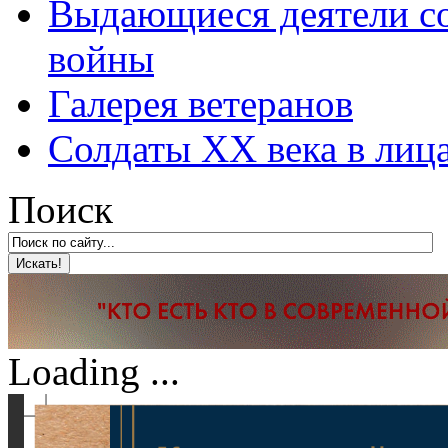
Выдающиеся деятели со
войны
Галерея ветеранов
Солдаты XX века в лиц
Поиск
Loading ...