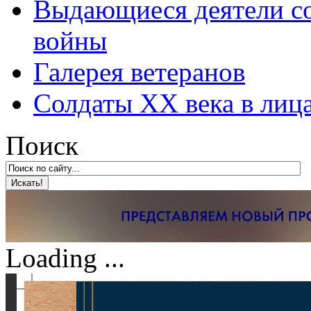
Выдающиеся деятели со
войны
Галерея ветеранов
Солдаты XX века в лиц
Поиск
Loading ...