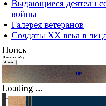
Выдающиеся деятели со
войны
Галерея ветеранов
Солдаты XX века в лиц
Поиск
Loading ...