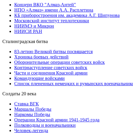
Концерн ВКО "Алмаз-Антей"
НПО «Алмаз» имени А.А. Расплетина
КБ приборостроения им. академика А.Г. Шипунова
Московский институт теплотехники
НИИМЭ и Микрон
НИИСИ РАН
Сталинградская битва
83-летию Великой битвы посвящается
Хроника боевых действий
Оборонительные операции советских войск
Контрнаступление советских войск
Части и соединения Красной армии
Командующие войсками
Список плененных немецких и румынских военачальник
Солдаты 20 века
Ставка ВГК
Маршалы Победы
Наркомы Победы
Операции Красной армии 1941-1945 года
Полководцы и военачальники
Человек-легенда