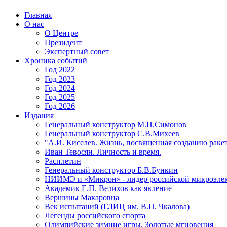
Главная
О нас
О Центре
Президент
Экспертный совет
Хроника событий
Год 2022
Год 2023
Год 2024
Год 2025
Год 2026
Издания
Генеральный конструктор М.П.Симонов
Генеральный конструктор С.В.Михеев
"А.И. Киселев. Жизнь, посвященная созданию ракет
Иван Тевосян. Личность и время.
Расплетин
Генеральный конструктор Б.В.Бункин
НИИМЭ и «Микрон» - лидер российской микроэле
Академик Е.П. Велихов как явление
Вершины Макаровца
Век испытаний (ГЛИЦ им. В.П. Чкалова)
Легенды российского спорта
Олимпийские зимние игры. Золотые мгновения