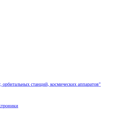
, орбитальных станций, космических аппаратов"
ктроники