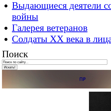
Выдающиеся деятели со
войны
Галерея ветеранов
Солдаты XX века в лиц
Поиск