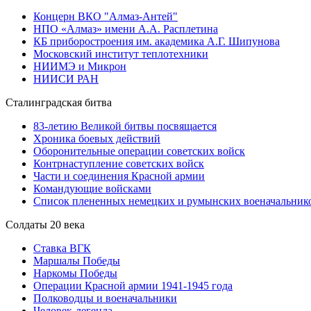
Концерн ВКО "Алмаз-Антей"
НПО «Алмаз» имени А.А. Расплетина
КБ приборостроения им. академика А.Г. Шипунова
Московский институт теплотехники
НИИМЭ и Микрон
НИИСИ РАН
Сталинградская битва
83-летию Великой битвы посвящается
Хроника боевых действий
Оборонительные операции советских войск
Контрнаступление советских войск
Части и соединения Красной армии
Командующие войсками
Список плененных немецких и румынских военачальник
Солдаты 20 века
Ставка ВГК
Маршалы Победы
Наркомы Победы
Операции Красной армии 1941-1945 года
Полководцы и военачальники
Человек-легенда