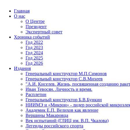
Главная
О нас
О Центре
Президент
Экспертный совет
Хроника событий
Год 2022
Год 2023
Год 2024
Год 2025
Год 2026
Издания
Генеральный конструктор М.П.Симонов
Генеральный конструктор С.В.Михеев
"А.И. Киселев. Жизнь, посвященная созданию ракет
Иван Тевосян. Личность и время.
Расплетин
Генеральный конструктор Б.В.Бункин
НИИМЭ и «Микрон» - лидер российской микроэле
Академик Е.П. Велихов как явление
Вершины Макаровца
Век испытаний (ГЛИЦ им. В.П. Чкалова)
Легенды российского спорта