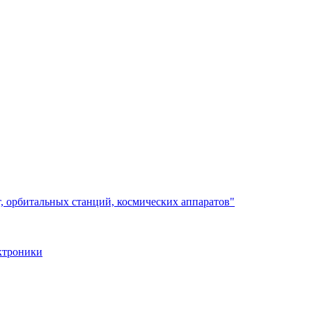
, орбитальных станций, космических аппаратов"
ктроники