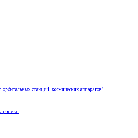
, орбитальных станций, космических аппаратов"
ктроники