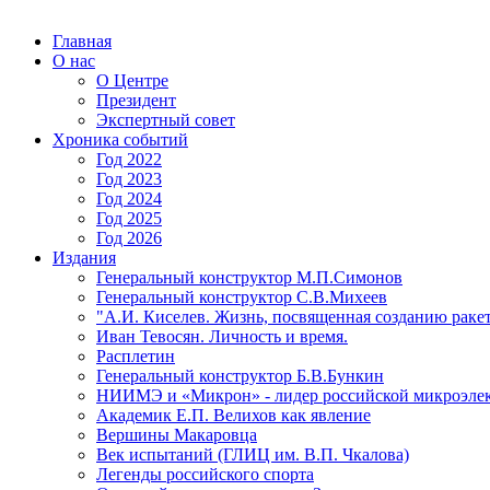
Главная
О нас
О Центре
Президент
Экспертный совет
Хроника событий
Год 2022
Год 2023
Год 2024
Год 2025
Год 2026
Издания
Генеральный конструктор М.П.Симонов
Генеральный конструктор С.В.Михеев
"А.И. Киселев. Жизнь, посвященная созданию ракет
Иван Тевосян. Личность и время.
Расплетин
Генеральный конструктор Б.В.Бункин
НИИМЭ и «Микрон» - лидер российской микроэле
Академик Е.П. Велихов как явление
Вершины Макаровца
Век испытаний (ГЛИЦ им. В.П. Чкалова)
Легенды российского спорта