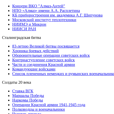
Концерн ВКО "Алмаз-Антей"
НПО «Алмаз» имени А.А. Расплетина
КБ приборостроения им. академика А.Г. Шипунова
Московский институт теплотехники
НИИМЭ и Микрон
НИИСИ РАН
Сталинградская битва
83-летию Великой битвы посвящается
Хроника боевых действий
Оборонительные операции советских войск
Контрнаступление советских войск
Части и соединения Красной армии
Командующие войсками
Список плененных немецких и румынских военачальник
Солдаты 20 века
Ставка ВГК
Маршалы Победы
Наркомы Победы
Операции Красной армии 1941-1945 года
Полководцы и военачальники
Человек-легенда