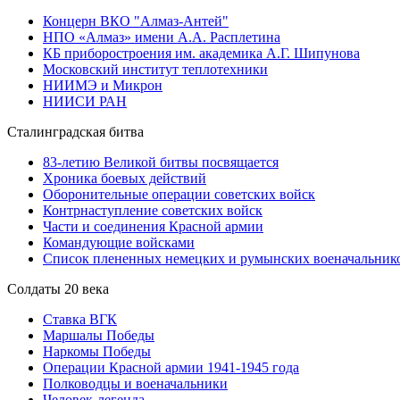
Концерн ВКО "Алмаз-Антей"
НПО «Алмаз» имени А.А. Расплетина
КБ приборостроения им. академика А.Г. Шипунова
Московский институт теплотехники
НИИМЭ и Микрон
НИИСИ РАН
Сталинградская битва
83-летию Великой битвы посвящается
Хроника боевых действий
Оборонительные операции советских войск
Контрнаступление советских войск
Части и соединения Красной армии
Командующие войсками
Список плененных немецких и румынских военачальник
Солдаты 20 века
Ставка ВГК
Маршалы Победы
Наркомы Победы
Операции Красной армии 1941-1945 года
Полководцы и военачальники
Человек-легенда