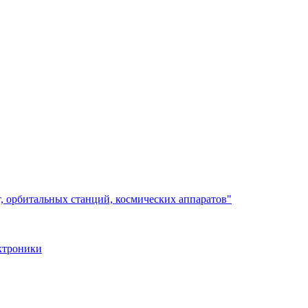
, орбитальных станций, космических аппаратов"
ктроники