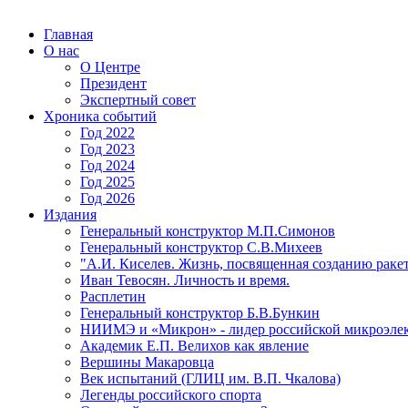
Главная
О нас
О Центре
Президент
Экспертный совет
Хроника событий
Год 2022
Год 2023
Год 2024
Год 2025
Год 2026
Издания
Генеральный конструктор М.П.Симонов
Генеральный конструктор С.В.Михеев
"А.И. Киселев. Жизнь, посвященная созданию ракет
Иван Тевосян. Личность и время.
Расплетин
Генеральный конструктор Б.В.Бункин
НИИМЭ и «Микрон» - лидер российской микроэле
Академик Е.П. Велихов как явление
Вершины Макаровца
Век испытаний (ГЛИЦ им. В.П. Чкалова)
Легенды российского спорта