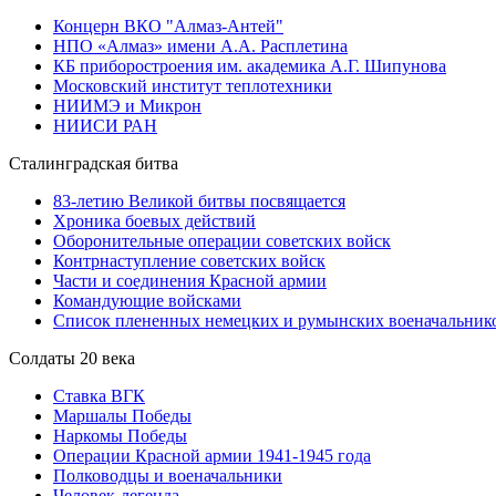
Концерн ВКО "Алмаз-Антей"
НПО «Алмаз» имени А.А. Расплетина
КБ приборостроения им. академика А.Г. Шипунова
Московский институт теплотехники
НИИМЭ и Микрон
НИИСИ РАН
Сталинградская битва
83-летию Великой битвы посвящается
Хроника боевых действий
Оборонительные операции советских войск
Контрнаступление советских войск
Части и соединения Красной армии
Командующие войсками
Список плененных немецких и румынских военачальник
Солдаты 20 века
Ставка ВГК
Маршалы Победы
Наркомы Победы
Операции Красной армии 1941-1945 года
Полководцы и военачальники
Человек-легенда