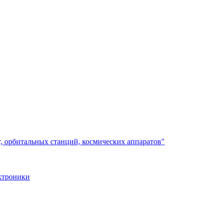
, орбитальных станций, космических аппаратов"
ктроники