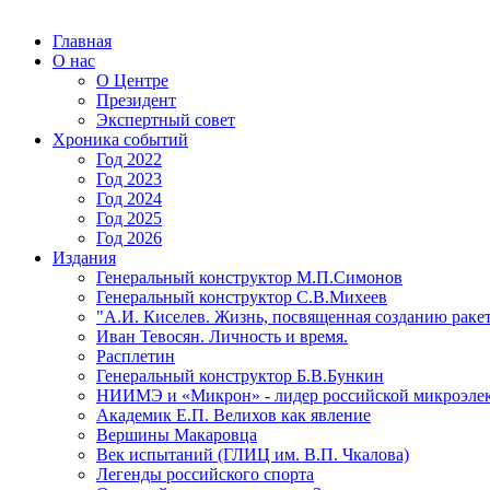
Главная
О нас
О Центре
Президент
Экспертный совет
Хроника событий
Год 2022
Год 2023
Год 2024
Год 2025
Год 2026
Издания
Генеральный конструктор М.П.Симонов
Генеральный конструктор С.В.Михеев
"А.И. Киселев. Жизнь, посвященная созданию ракет
Иван Тевосян. Личность и время.
Расплетин
Генеральный конструктор Б.В.Бункин
НИИМЭ и «Микрон» - лидер российской микроэле
Академик Е.П. Велихов как явление
Вершины Макаровца
Век испытаний (ГЛИЦ им. В.П. Чкалова)
Легенды российского спорта